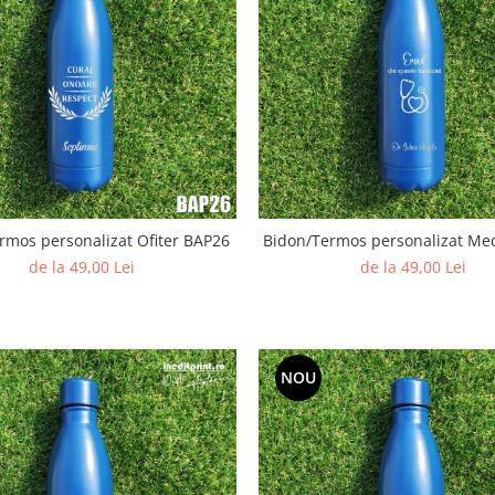
rmos personalizat Ofiter BAP26
Bidon/Termos personalizat Me
de la 49,00 Lei
de la 49,00 Lei
NOU