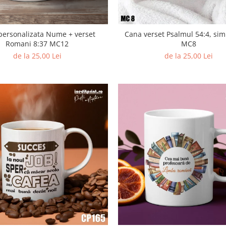
personalizata Nume + verset
Cana verset Psalmul 54:4, sim
Romani 8:37 MC12
MC8
de la 25,00 Lei
de la 25,00 Lei