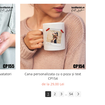
vatatori
Cana personalizata cu o poza și text
CP154
de la 29,00 Lei
1
2
3
54
...