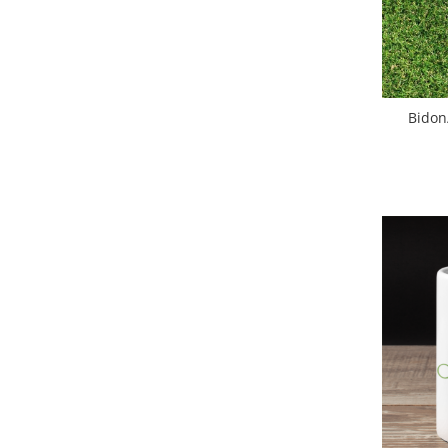
Paste
Alte evenimente
Ilustratii
Nunta
Bidon
Domnisoara / Domnisor
Sporturi
Personaje
Porumbei
Diverse
Alte limbi
Engleza
Maghiara
Spaniola
Germana
Italiana
Franceza
Slovaca