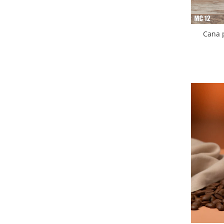
Diverse
Toppere Flori
Cana 
Pachete de toppere
Oferte (Cake Toppers)
Oferte (Toppere Flori)
Pachete Inedite
Stand Prezentare
Oneline (Topper Lateral)