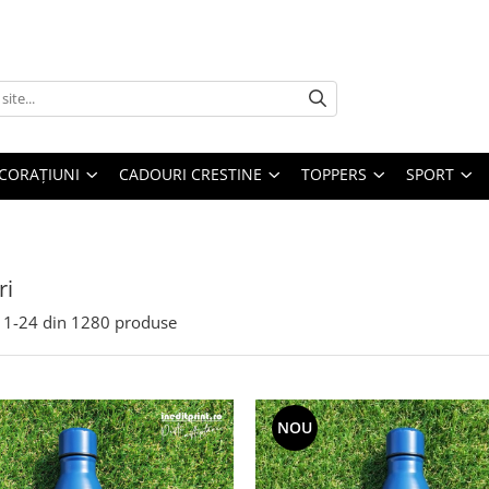
CORAȚIUNI
CADOURI CRESTINE
TOPPERS
SPORT
ri
1-
24
din
1280
produse
NOU