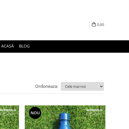
0,00
ACASĂ
BLOG
Ordoneaza:
NOU