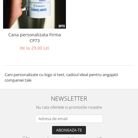
Paste
Alte evenimente
Ilustratii
Nunta
Cana personalizata Firma
Domnisoara / Domnisor
CP73
Sporturi
de la 29,00 Lei
Personaje
Porumbei
Diverse
Cani personalizate cu logo si text, cadoul ideal pentru angajatii
Alte limbi
companiei tale
Engleza
Maghiara
NEWSLETTER
Spaniola
Nu rata ofertele si promotiile noastre
Germana
Italiana
Franceza
Slovaca