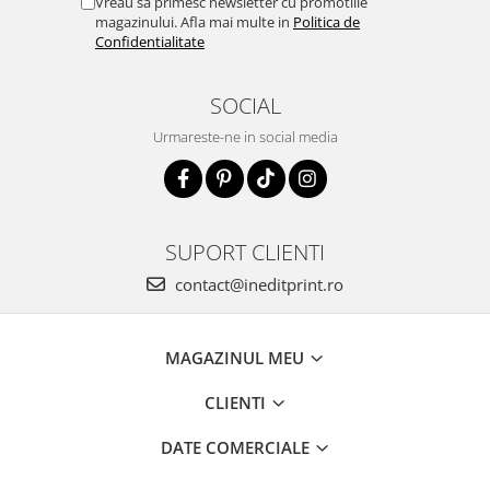
Vreau sa primesc newsletter cu promotiile
Diverse
magazinului. Afla mai multe in
Politica de
Confidentialitate
Toppere Flori
Pachete de toppere
SOCIAL
Oferte (Cake Toppers)
Urmareste-ne in social media
Oferte (Toppere Flori)
Pachete Inedite
Stand Prezentare
SUPORT CLIENTI
Oneline (Topper Lateral)
contact@ineditprint.ro
MAGAZINUL MEU
CLIENTI
DATE COMERCIALE