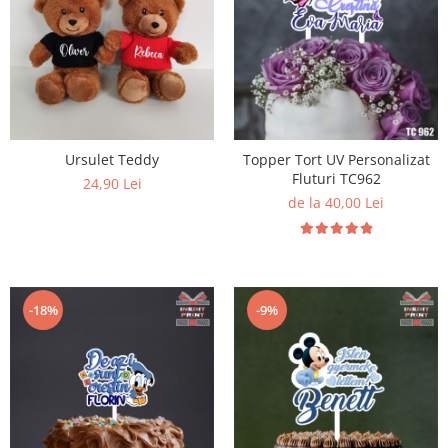
Diverse
Toppere Flori
Pachete de toppere
Oferte (Cake Toppers)
Oferte (Toppere Flori)
Ursulet Teddy
Topper Tort UV Personalizat
Pachete Inedite
Fluturi TC962
24,90 Lei
Stand Prezentare
de la 40,00 Lei
Oneline (Topper Lateral)
-18%
-9%