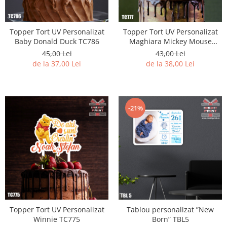
Topper Tort UV Personalizat
Topper Tort UV Personalizat
Baby Donald Duck TC786
Maghiara Mickey Mouse
TC777
45,00 Lei
43,00 Lei
de la 37,00 Lei
de la 38,00 Lei
-21%
Topper Tort UV Personalizat
Tablou personalizat ”New
Winnie TC775
Born” TBL5