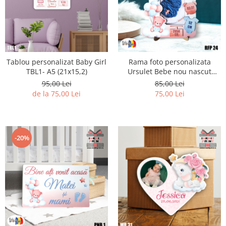
Tablou personalizat Baby Girl
Rama foto personalizata
TBL1- A5 (21x15,2)
Ursulet Bebe nou nascut
RFP24
95,00 Lei
85,00 Lei
de la 75,00 Lei
75,00 Lei
-20%