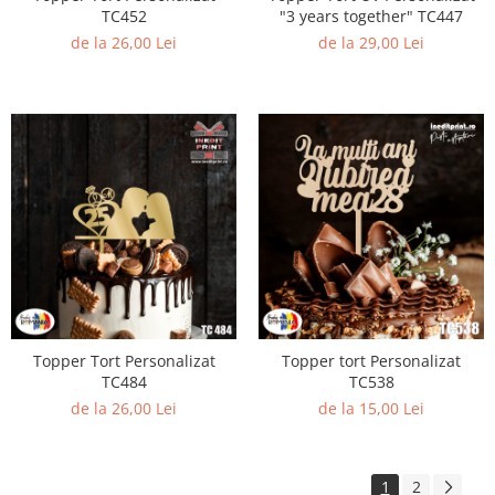
TC452
"3 years together" TC447
de la 26,00 Lei
de la 29,00 Lei
Topper Tort Personalizat
Topper tort Personalizat
TC484
TC538
de la 26,00 Lei
de la 15,00 Lei
1
2