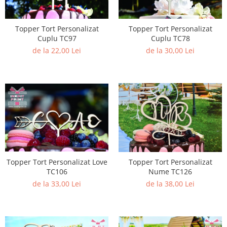
Paste
Alte evenimente
Topper Tort Personalizat
Topper Tort Personalizat
Ilustratii
Cuplu TC97
Cuplu TC78
Nunta
de la 22,00 Lei
de la 30,00 Lei
Domnisoara / Domnisor
Sporturi
Personaje
Porumbei
Diverse
Alte limbi
Engleza
Maghiara
Topper Tort Personalizat Love
Topper Tort Personalizat
Spaniola
TC106
Nume TC126
de la 33,00 Lei
de la 38,00 Lei
Germana
Italiana
Franceza
Slovaca