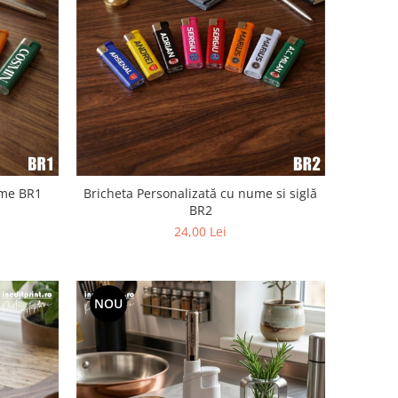
ume BR1
Bricheta Personalizată cu nume si siglă
BR2
24,00 Lei
NOU