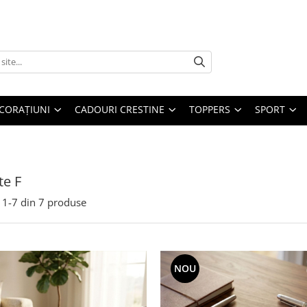
CORAȚIUNI
CADOURI CRESTINE
TOPPERS
SPORT
te F
1-
7
din
7
produse
NOU