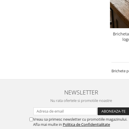
Paste
Alte evenimente
Ilustratii
Nunta
Bricheta
Domnisoara / Domnisor
log
Sporturi
Personaje
Porumbei
Diverse
Brichete 
Alte limbi
Engleza
Maghiara
NEWSLETTER
Spaniola
Nu rata ofertele si promotiile noastre
Germana
Italiana
Vreau sa primesc newsletter cu promotiile magazinului.
Franceza
Afla mai multe in
Politica de Confidentialitate
Slovaca