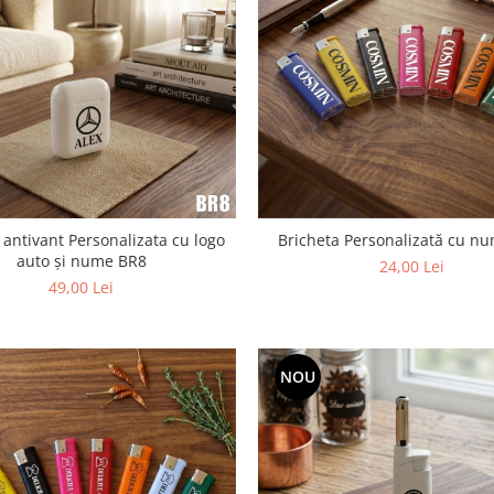
 antivant Personalizata cu logo
Bricheta Personalizată cu n
auto și nume BR8
24,00 Lei
49,00 Lei
NOU