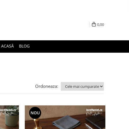
0,00
ACASĂ
BLOG
Ordoneaza:
NOU