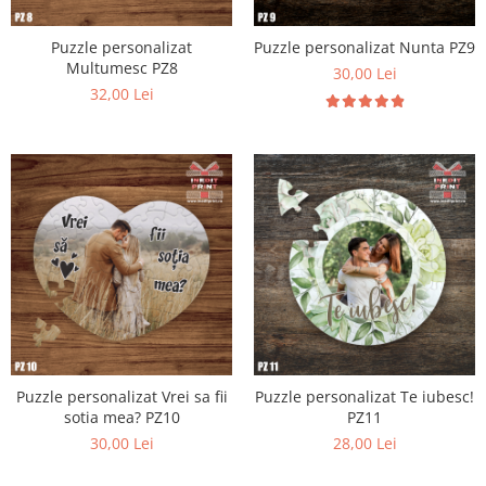
Diverse
Puzzle personalizat
Puzzle personalizat Nunta PZ9
Toppere Flori
Multumesc PZ8
30,00 Lei
Pachete de toppere
32,00 Lei
Oferte (Cake Toppers)
Oferte (Toppere Flori)
Pachete Inedite
Stand Prezentare
Oneline (Topper Lateral)
Puzzle personalizat Vrei sa fii
Puzzle personalizat Te iubesc!
sotia mea? PZ10
PZ11
30,00 Lei
28,00 Lei