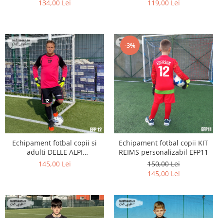
PG1
134,00 Lei
119,00 Lei
-3%
Echipament fotbal copii si
Echipament fotbal copii KIT
adulti DELLE ALPI
REIMS personalizabil EFP11
personalizabil EFP12
145,00 Lei
150,00 Lei
145,00 Lei