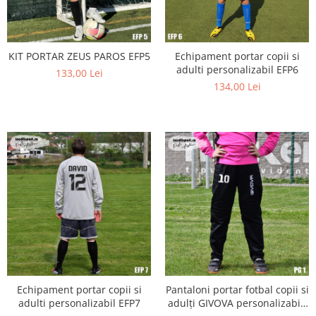
Diverse
Toppere Flori
KIT PORTAR ZEUS PAROS EFP5
Echipament portar copii si
Pachete de toppere
adulti personalizabil EFP6
133,00 Lei
Oferte (Cake Toppers)
134,00 Lei
Oferte (Toppere Flori)
Pachete Inedite
Stand Prezentare
Oneline (Topper Lateral)
Echipament portar copii si
Pantaloni portar fotbal copii si
adulti personalizabil EFP7
adulți GIVOVA personalizabili