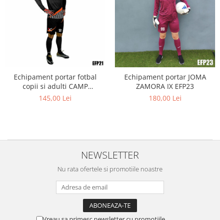
Echipament portar fotbal
Echipament portar JOMA
copii si adulti CAMP
ZAMORA IX EFP23
personalizabil EFP21
145,00 Lei
180,00 Lei
NEWSLETTER
Nu rata ofertele si promotiile noastre
Vreau sa primesc newsletter cu promotiile