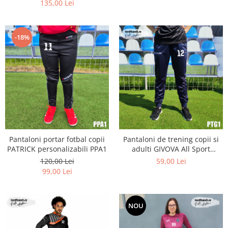
135,00 Lei
-18%
Pantaloni portar fotbal copii
Pantaloni de trening copii si
PATRICK personalizabili PPA1
adulti GIVOVA All Sport
personalizabili - PTG1
120,00 Lei
59,00 Lei
99,00 Lei
NOU