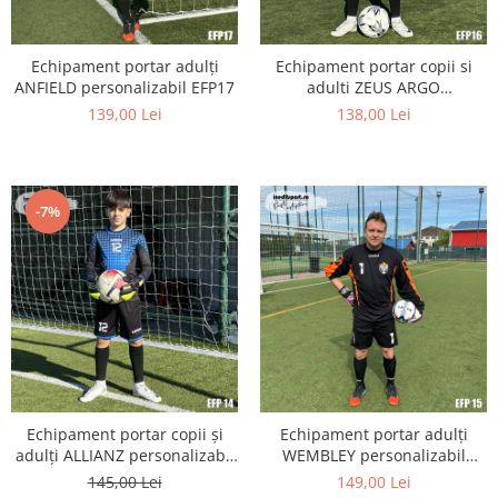
Echipament portar adulți
Echipament portar copii si
ANFIELD personalizabil EFP17
adulti ZEUS ARGO
personalizabil EFP16
139,00 Lei
138,00 Lei
-7%
Echipament portar copii și
Echipament portar adulți
adulți ALLIANZ personalizabil
WEMBLEY personalizabil
EFP14
EFP15
145,00 Lei
149,00 Lei