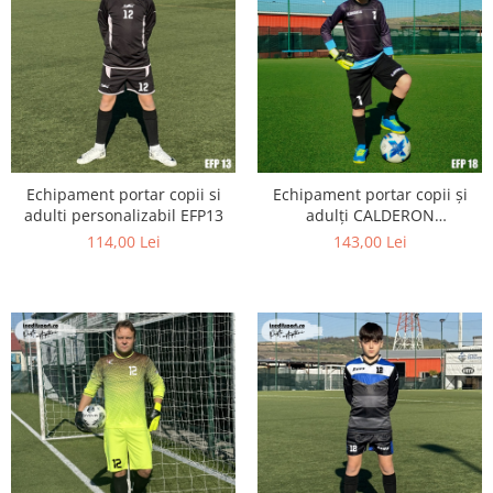
Echipament portar copii si
Echipament portar copii și
adulti personalizabil EFP13
adulți CALDERON
personalizabil EFP18
114,00 Lei
143,00 Lei