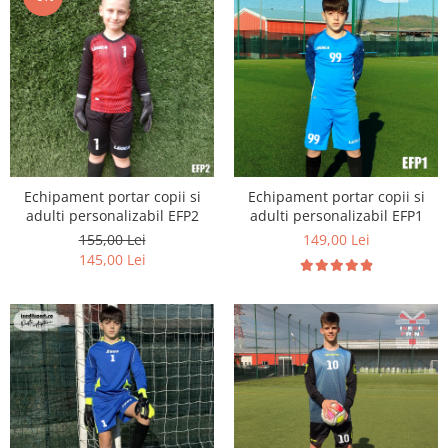
Paste
Alte evenimente
Ilustratii
Nunta
Domnisoara / Domnisor
Sporturi
Personaje
Echipament portar copii si
Echipament portar copii si
Porumbei
adulti personalizabil EFP2
adulti personalizabil EFP1
Diverse
155,00 Lei
149,00 Lei
Alte limbi
145,00 Lei
Engleza
Maghiara
Spaniola
Germana
Italiana
Franceza
Slovaca