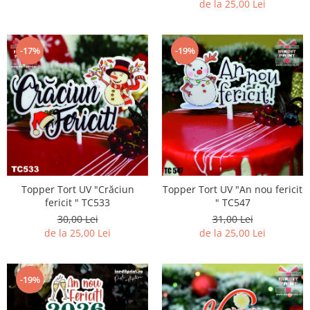
de la 25,00 Lei
-17%
-19%
Topper Tort UV "Crăciun
Topper Tort UV "An nou fericit
fericit " TC533
" TC547
30,00 Lei
31,00 Lei
de la 25,00 Lei
de la 25,00 Lei
-19%