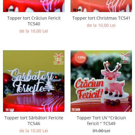
Topper tort Crăciun Fericit
Topper tort Christmas TC541
TC540
de la 10,00 Lei
de la 10,00 Lei
-19%
Topper tort Sărbători Fericite
Topper Tort UV "Crăciun
TC546
fericit " TC549
de la 10,00 Lei
31,00 Lei