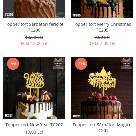
Diverse
Toppere Flori
Topper tort Sărbători fericite
Topper tort Merry Christmas
Pachete de toppere
TC206
TC205
Oferte (Cake Toppers)
13,00 Lei
9,00 Lei
Oferte (Toppere Flori)
de la 12,00 Lei
de la 7,00 Lei
Pachete Inedite
Stand Prezentare
-9%
-27%
Oneline (Topper Lateral)
Topper tort New Year TC207
Topper tort Sărbători Magice
TC201
10,00 Lei