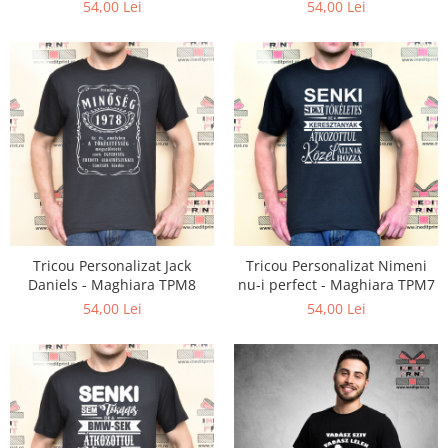
54,00 Lei
54,00 Lei
Diverse
Toppere Flori
Pachete de toppere
Oferte (Cake Toppers)
Oferte (Toppere Flori)
Pachete Inedite
Stand Prezentare
Oneline (Topper Lateral)
Tricou Personalizat Jack
Tricou Personalizat Nimeni
Daniels - Maghiara TPM8
nu-i perfect - Maghiara TPM7
54,00 Lei
54,00 Lei