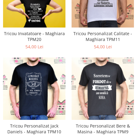
Paste
Alte evenimente
Ilustratii
Nunta
Tricou Invatatoare - Maghiara
Tricou Personalizat Calitate -
Domnisoara / Domnisor
TPM20
Maghiara TPM11
Sporturi
54,00 Lei
54,00 Lei
Personaje
Porumbei
Diverse
Alte limbi
Engleza
Maghiara
Spaniola
Germana
Italiana
Tricou Personalizat Jack
Tricou Personalizat Bere &
Franceza
Daniels - Maghiara TPM10
Masina - Maghiara TPM9
Slovaca