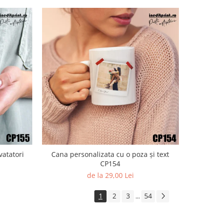
vatatori
Cana personalizata cu o poza și text
CP154
de la 29,00 Lei
1
2
3
54
...