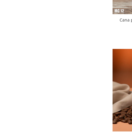
Diverse
Toppere Flori
Cana 
Pachete de toppere
Oferte (Cake Toppers)
Oferte (Toppere Flori)
Pachete Inedite
Stand Prezentare
Oneline (Topper Lateral)