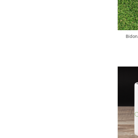
Paste
Alte evenimente
Ilustratii
Nunta
Bidon
Domnisoara / Domnisor
Sporturi
Personaje
Porumbei
Diverse
Alte limbi
Engleza
Maghiara
Spaniola
Germana
Italiana
Franceza
Slovaca