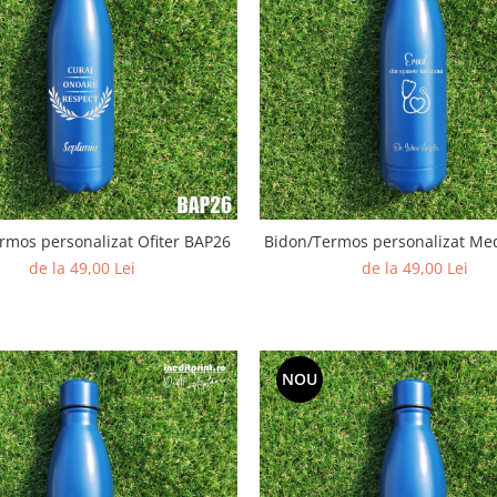
rmos personalizat Ofiter BAP26
Bidon/Termos personalizat Me
de la 49,00 Lei
de la 49,00 Lei
NOU