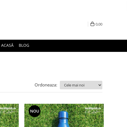
0,00
ACASĂ
BLOG
Ordoneaza:
NOU