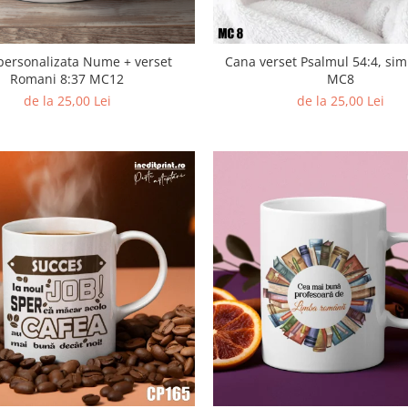
personalizata Nume + verset
Cana verset Psalmul 54:4, sim
Romani 8:37 MC12
MC8
de la 25,00 Lei
de la 25,00 Lei