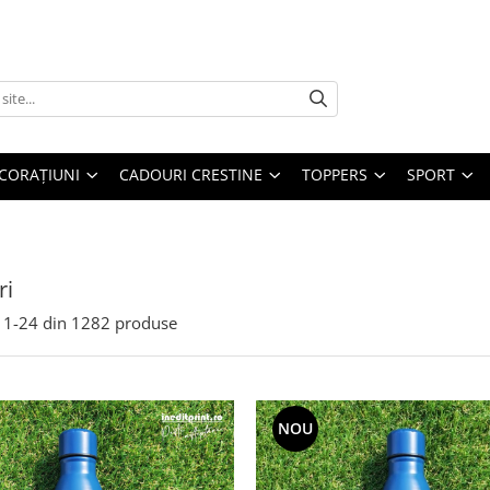
CORAȚIUNI
CADOURI CRESTINE
TOPPERS
SPORT
ri
1-
24
din
1282
produse
NOU