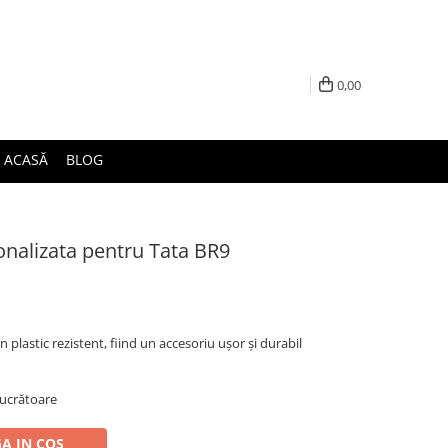
0,00
ACASĂ
BLOG
onalizata pentru Tata BR9
n plastic rezistent, fiind un accesoriu ușor și durabil
 lucrătoare
A IN COS