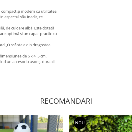
l compact și modern cu utilitatea
in aspectul său inedit, ce
ilă, de culoare albă. Este dotată
tare optimă și un capac practic cu
rd „O scânteie din dragostea
imensiunea de 6 x 4, 5 cm.
fiind un accesoriu ușor și durabil
RECOMANDARI
NOU