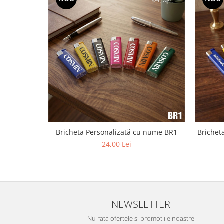
Diverse
Toppere Flori
Pachete de toppere
Oferte (Cake Toppers)
Oferte (Toppere Flori)
Pachete Inedite
Stand Prezentare
Oneline (Topper Lateral)
Bricheta Personalizată cu nume BR1
Brichet
24,00 Lei
NEWSLETTER
Nu rata ofertele si promotiile noastre