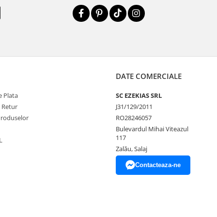
DATE COMERCIALE
 Plata
SC EZEKIAS SRL
e Retur
J31/129/2011
Produselor
RO28246057
Bulevardul Mihai Viteazul
117
L
Zalău, Salaj
Contacteaza-ne