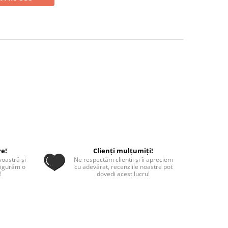
re!
Clienți mulțumiți!
oastră și
Ne respectăm clienții și îi apreciem
sigurăm o
cu adevărat, recenziile noastre pot
!
dovedi acest lucru!