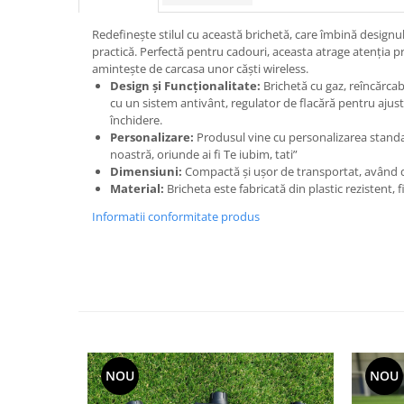
Nastere bebelusi
Diagramă de creștere
Natura si Animalute
Betisoare cakesicles/inghetata
Produse pentru tabara
Jocuri si aplicatii
Redefinește stilul cu această brichetă, care îmbină designu
Geanta tip Sacosa C
Cake Drums
practică. Perfectă pentru cadouri, aceasta atrage atenția pr
Personaje
Instrumente de scris
Platouri personalizate
amintește de carcasa unor căști wireless.
Mesaje de dragoste
Design și Funcționalitate:
Brichetă cu gaz, reîncărcab
Etichete autocolante
Outlet-Echipamente personalizate
cu un sistem antivânt, regulator de flacără pentru ajus
Dragoste (Love)
Globuri Personalizate
Pachete Cadou
închidere.
Dragoste + Personalizare
Personalizare:
Produsul vine cu personalizarea standa
Măști de protecție
Plăcuțe mesaje
noastră, oriunde ai fi Te iubim, tati”
Sot/Sotie
Plăcuțe ABS
Dimensiuni:
Compactă și ușor de transportat, având d
Puzzle
Vrei sa o ceri?
Material:
Bricheta este fabricată din plastic rezistent, 
Sepci
Ilustratii
Tablouri
Informatii conformitate produs
Evenimente
Botez pentru copii
Valentines Day
8 Martie
Ziua Tatalui
Ziua Copilului
Absolvire
NOU
NOU
Craciun / An nou