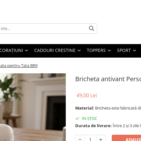
CORAȚIUNI
CADOURI CRESTINE
TOPPERS
SPORT
zata pentru Tata BR9
Bricheta antivant Pers
49,00 Lei
Material:
Bricheta este fabricată di
IN STOC
Durata de livrare:
Între 2 și 3 zile
ADAUG