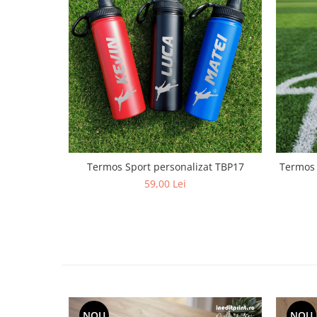
Paste
Alte evenimente
Ilustratii
Nunta
Domnisoara / Domnisor
Sporturi
Personaje
Porumbei
Diverse
Termos Sport personalizat TBP17
Termos 
Alte limbi
59,00 Lei
Engleza
Maghiara
Spaniola
Germana
Italiana
Franceza
Slovaca
NOU
NOU