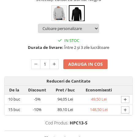
Nastere bebelusi
Diagramă de creștere
Natura si Animalute
Betisoare cakesicles/inghetata
Produse pentru tabara
Jocuri si aplicatii
Geanta tip Sacosa C
Cake Drums
Personaje
Instrumente de scris
Platouri personalizate
Mesaje de dragoste
Etichete autocolante
Outlet-Echipamente personalizate
Dragoste (Love)
Globuri Personalizate
Pachete Cadou
IN STOC
Dragoste + Personalizare
Durata de livrare:
Între 2 și 3 zile lucrătoare
Măști de protecție
Plăcuțe mesaje
Sot/Sotie
Plăcuțe ABS
Puzzle
Vrei sa o ceri?
ADAUGA IN COS
Sepci
Ilustratii
Tablouri
Evenimente
Reduceri de Cantitate
Botez pentru copii
De la
Discount
Pret
/ buc
Economisesti
Valentines Day
+
10
buc
-5%
94,05 Lei
49,50 Lei
8 Martie
+
15
buc
-10%
89,10 Lei
148,50 Lei
Ziua Tatalui
Ziua Copilului
Cod Produs:
HPC13-S
Absolvire
Craciun / An nou