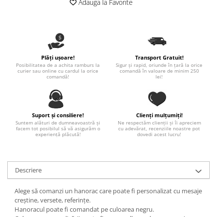
Adauga la Favorite
Paste
Alte evenimente
Ilustratii
Nunta
Plăți ușoare!
Transport Gratuit!
Domnisoara / Domnisor
Posibilitatea de a achita ramburs la
Sigur și rapid, oriunde în țară la orice
curier sau online cu cardul la orice
comandă în valoare de minim 250
Sporturi
comandă!
lei!
Personaje
Porumbei
Diverse
Suport și consiliere!
Clienți mulțumiți!
Alte limbi
Suntem alături de dumneavoastră și
Ne respectăm clienții și îi apreciem
facem tot posibilul să vă asigurăm o
cu adevărat, recenziile noastre pot
experiență plăcută!
dovedi acest lucru!
Engleza
Maghiara
Spaniola
Descriere
Germana
Italiana
Alege să comanzi un hanorac care poate fi personalizat cu mesaje
creștine, versete, referințe.
Franceza
Hanoracul poate fi comandat pe culoarea negru.
Slovaca