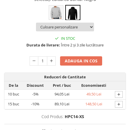
Nastere bebelusi
Diagramă de creștere
Natura si Animalute
Betisoare cakesicles/inghetata
Produse pentru tabara
Jocuri si aplicatii
Geanta tip Sacosa C
Cake Drums
Personaje
Instrumente de scris
Platouri personalizate
Mesaje de dragoste
Etichete autocolante
Outlet-Echipamente personalizate
Dragoste (Love)
Globuri Personalizate
Pachete Cadou
IN STOC
Dragoste + Personalizare
Durata de livrare:
Între 2 și 3 zile lucrătoare
Măști de protecție
Plăcuțe mesaje
Sot/Sotie
Plăcuțe ABS
Puzzle
Vrei sa o ceri?
ADAUGA IN COS
Sepci
Ilustratii
Tablouri
Evenimente
Reduceri de Cantitate
Botez pentru copii
De la
Discount
Pret
/ buc
Economisesti
Valentines Day
+
10
buc
-5%
94,05 Lei
49,50 Lei
8 Martie
+
15
buc
-10%
89,10 Lei
148,50 Lei
Ziua Tatalui
Ziua Copilului
Cod Produs:
HPC14-XS
Absolvire
Craciun / An nou