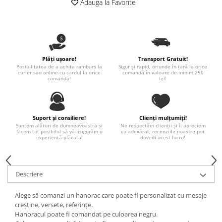
Adauga la Favorite
Paste
Alte evenimente
Ilustratii
Nunta
Plăți ușoare!
Transport Gratuit!
Domnisoara / Domnisor
Posibilitatea de a achita ramburs la
Sigur și rapid, oriunde în țară la orice
curier sau online cu cardul la orice
comandă în valoare de minim 250
Sporturi
comandă!
lei!
Personaje
Porumbei
Diverse
Suport și consiliere!
Clienți mulțumiți!
Alte limbi
Suntem alături de dumneavoastră și
Ne respectăm clienții și îi apreciem
facem tot posibilul să vă asigurăm o
cu adevărat, recenziile noastre pot
experiență plăcută!
dovedi acest lucru!
Engleza
Maghiara
Spaniola
Descriere
Germana
Italiana
Alege să comanzi un hanorac care poate fi personalizat cu mesaje
creștine, versete, referințe.
Franceza
Hanoracul poate fi comandat pe culoarea negru.
Slovaca