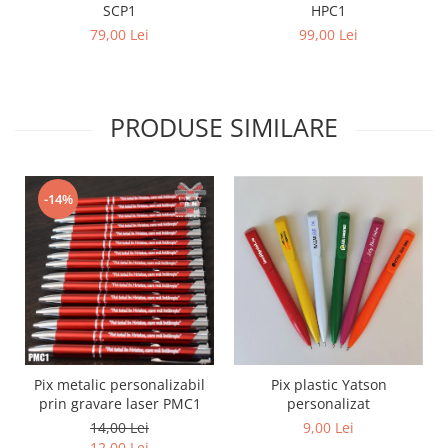
SCP1
HPC1
Diverse
79,00 Lei
99,00 Lei
Toppere Flori
Pachete de toppere
Oferte (Cake Toppers)
PRODUSE SIMILARE
Oferte (Toppere Flori)
Pachete Inedite
Stand Prezentare
-14%
Oneline (Topper Lateral)
Pix metalic personalizabil
Pix plastic Yatson
prin gravare laser PMC1
personalizat
14,00 Lei
9,00 Lei
12,00 Lei