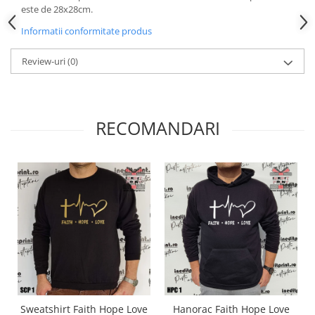
este de 28x28cm.
Paste
Alte evenimente
Informatii conformitate produs
Ilustratii
Review-uri
(0)
Nunta
Domnisoara / Domnisor
Sporturi
RECOMANDARI
Personaje
Porumbei
Diverse
Alte limbi
Engleza
Maghiara
Spaniola
Germana
Italiana
Franceza
Sweatshirt Faith Hope Love
Hanorac Faith Hope Love
Slovaca