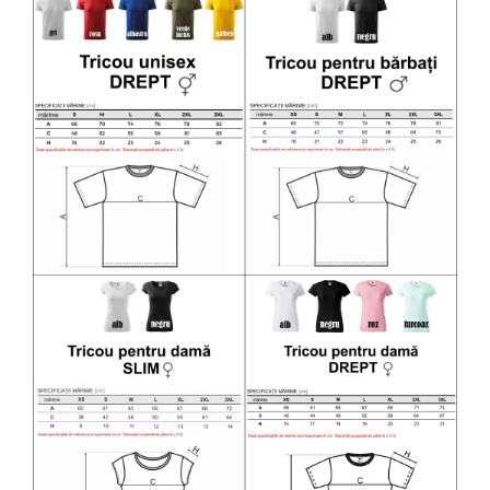
Diverse
Toppere Flori
Pachete de toppere
Oferte (Cake Toppers)
Oferte (Toppere Flori)
Pachete Inedite
Stand Prezentare
Oneline (Topper Lateral)