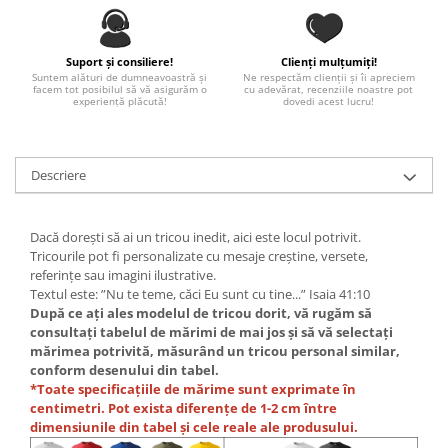
Paste
Alte evenimente
Suport și consiliere!
Clienți mulțumiți!
Ilustratii
Suntem alături de dumneavoastră și
Ne respectăm clienții și îi apreciem
facem tot posibilul să vă asigurăm o
cu adevărat, recenziile noastre pot
Nunta
experiență plăcută!
dovedi acest lucru!
Domnisoara / Domnisor
Sporturi
Descriere
Personaje
Porumbei
Diverse
Dacă dorești să ai un tricou inedit, aici este locul potrivit.
Alte limbi
Tricourile pot fi personalizate cu mesaje creștine, versete,
referințe sau imagini ilustrative.
Engleza
Textul este: ”Nu te teme, căci Eu sunt cu tine...” Isaia 41:10
Maghiara
După ce ați ales modelul de tricou dorit, vă rugăm să
consultați tabelul de mărimi de mai jos și să vă selectați
Spaniola
mărimea potrivită, măsurând un tricou personal similar,
Germana
conform desenului din tabel.
Italiana
*Toate specificațiile de mărime sunt exprimate în
centimetri. Pot exista diferențe de 1-2 cm între
Franceza
dimensiunile din tabel și cele reale ale produsului.
Slovaca