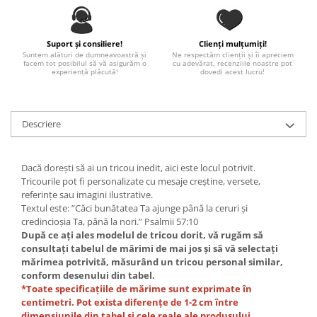
Paste
Alte evenimente
Suport și consiliere!
Clienți mulțumiți!
Ilustratii
Suntem alături de dumneavoastră și
Ne respectăm clienții și îi apreciem
facem tot posibilul să vă asigurăm o
cu adevărat, recenziile noastre pot
Nunta
experiență plăcută!
dovedi acest lucru!
Domnisoara / Domnisor
Sporturi
Descriere
Personaje
Porumbei
Diverse
Dacă dorești să ai un tricou inedit, aici este locul potrivit.
Alte limbi
Tricourile pot fi personalizate cu mesaje creștine, versete,
referințe sau imagini ilustrative.
Engleza
Textul este: ”Căci bunătatea Ta ajunge până la ceruri și
Maghiara
credincioșia Ta, până la nori.” Psalmii 57:10
După ce ați ales modelul de tricou dorit, vă rugăm să
Spaniola
consultați tabelul de mărimi de mai jos și să vă selectați
Germana
mărimea potrivită, măsurând un tricou personal similar,
Italiana
conform desenului din tabel.
*Toate specificațiile de mărime sunt exprimate în
Franceza
centimetri. Pot exista diferențe de 1-2 cm între
Slovaca
dimensiunile din tabel și cele reale ale produsului.