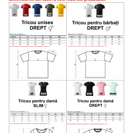
Diverse
Toppere Flori
Pachete de toppere
Oferte (Cake Toppers)
Oferte (Toppere Flori)
Pachete Inedite
Stand Prezentare
Oneline (Topper Lateral)