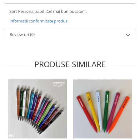
Paste
Sort Personalizabil ,,Cel mai bun bucatar''.
Alte evenimente
Informatii conformitate produs
Ilustratii
Nunta
Review-uri
(0)
Domnisoara / Domnisor
Sporturi
Personaje
PRODUSE SIMILARE
Porumbei
Diverse
Alte limbi
Engleza
Maghiara
Spaniola
Germana
Italiana
Franceza
Slovaca