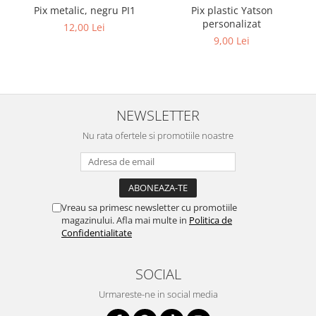
Pix metalic, negru PI1
Pix plastic Yatson
Diverse
personalizat
12,00 Lei
Toppere Flori
9,00 Lei
Pachete de toppere
Oferte (Cake Toppers)
Oferte (Toppere Flori)
NEWSLETTER
Pachete Inedite
Nu rata ofertele si promotiile noastre
Stand Prezentare
Oneline (Topper Lateral)
Vreau sa primesc newsletter cu promotiile
magazinului. Afla mai multe in
Politica de
Confidentialitate
SOCIAL
Urmareste-ne in social media