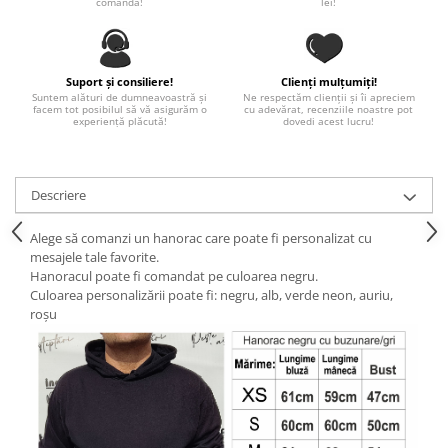
comandă!
lei!
Paste
Alte evenimente
Ilustratii
Suport și consiliere!
Clienți mulțumiți!
Nunta
Suntem alături de dumneavoastră și
Ne respectăm clienții și îi apreciem
facem tot posibilul să vă asigurăm o
cu adevărat, recenziile noastre pot
experiență plăcută!
dovedi acest lucru!
Domnisoara / Domnisor
Sporturi
Personaje
Descriere
Porumbei
Diverse
Alege să comanzi un hanorac care poate fi personalizat cu
Alte limbi
mesajele tale favorite.
Hanoracul poate fi comandat pe culoarea negru.
Engleza
Culoarea personalizării poate fi: negru, alb, verde neon, auriu,
Maghiara
roșu
Spaniola
Germana
Italiana
Franceza
Slovaca