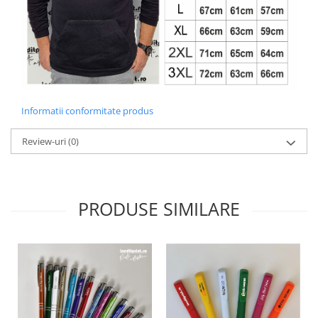
Diverse
Toppere Flori
Pachete de toppere
Oferte (Cake Toppers)
Oferte (Toppere Flori)
Informatii conformitate produs
Pachete Inedite
Stand Prezentare
Review-uri
(0)
Oneline (Topper Lateral)
PRODUSE SIMILARE