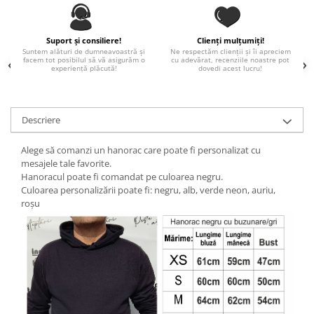
Paste
Alte evenimente
Suport și consiliere!
Clienți mulțumiți!
Ilustratii
Suntem alături de dumneavoastră și
Ne respectăm clienții și îi apreciem
facem tot posibilul să vă asigurăm o
cu adevărat, recenziile noastre pot
Nunta
experiență plăcută!
dovedi acest lucru!
Domnisoara / Domnisor
Sporturi
Descriere
Personaje
Porumbei
Alege să comanzi un hanorac care poate fi personalizat cu
Diverse
mesajele tale favorite.
Hanoracul poate fi comandat pe culoarea negru.
Alte limbi
Culoarea personalizării poate fi: negru, alb, verde neon, auriu,
Engleza
roșu
Maghiara
Spaniola
Germana
Italiana
Franceza
Slovaca