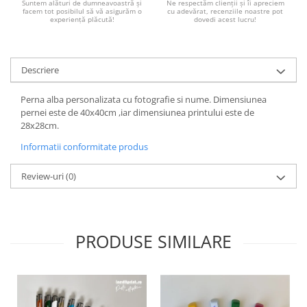
Suntem alături de dumneavoastră și
Ne respectăm clienții și îi apreciem
Paste
facem tot posibilul să vă asigurăm o
cu adevărat, recenziile noastre pot
experiență plăcută!
dovedi acest lucru!
Alte evenimente
Ilustratii
Nunta
Descriere
Domnisoara / Domnisor
Perna alba personalizata cu fotografie si nume. Dimensiunea
Sporturi
pernei este de 40x40cm ,iar dimensiunea printului este de
Personaje
28x28cm.
Porumbei
Informatii conformitate produs
Diverse
Alte limbi
Review-uri
(0)
Engleza
Maghiara
Spaniola
PRODUSE SIMILARE
Germana
Italiana
Franceza
Slovaca