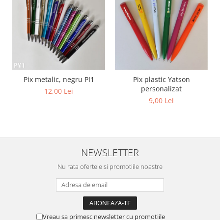
Diverse
Toppere Flori
Pachete de toppere
Oferte (Cake Toppers)
Oferte (Toppere Flori)
Pix metalic, negru PI1
Pix plastic Yatson
Pachete Inedite
personalizat
12,00 Lei
Stand Prezentare
9,00 Lei
Oneline (Topper Lateral)
NEWSLETTER
Nu rata ofertele si promotiile noastre
Vreau sa primesc newsletter cu promotiile