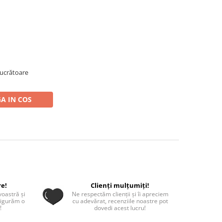
 lucrătoare
A IN COS
re!
Clienți mulțumiți!
oastră și
Ne respectăm clienții și îi apreciem
sigurăm o
cu adevărat, recenziile noastre pot
!
dovedi acest lucru!