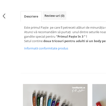
Nastere bebelusi
Diagramă de creștere
Natura si Animalute
Betisoare cakesicles/inghetata
Produse pentru tabara
Jocuri si aplicatii
Geanta tip Sacosa C
Cake Drums
Personaje
Review-uri
(0)
Descriere
Instrumente de scris
Platouri personalizate
Mesaje de dragoste
Etichete autocolante
Outlet-Echipamente personalizate
Este primul Paște pe care îl petreceti alături de minunăția
Dragoste (Love)
Globuri Personalizate
Pachete Cadou
Atunci vă recomandăm să purtați unul dintre seturile noast
Dragoste + Personalizare
gandite special pentru
"Primul Paște în 3 ” !
Măști de protecție
Plăcuțe mesaje
Sot/Sotie
Setul contine
doua tricouri pentru adulti si un body pe
Plăcuțe ABS
Puzzle
Vrei sa o ceri?
Informatii conformitate produs
Sepci
Ilustratii
Tablouri
Evenimente
Botez pentru copii
Valentines Day
8 Martie
Ziua Tatalui
Ziua Copilului
Absolvire
Craciun / An nou