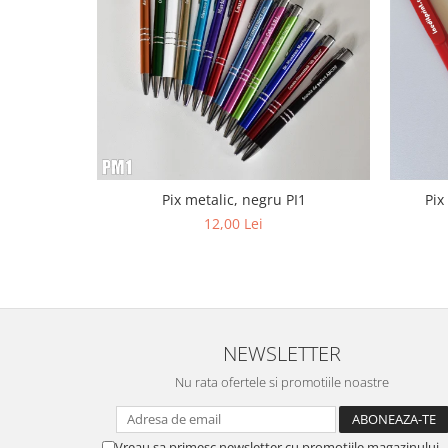
Paste
Alte evenimente
Ilustratii
Nunta
Domnisoara / Domnisor
Sporturi
Personaje
Pix metalic, negru PI1
Pix
Porumbei
12,00 Lei
Diverse
Alte limbi
Engleza
Maghiara
Spaniola
NEWSLETTER
Germana
Nu rata ofertele si promotiile noastre
Italiana
Franceza
Slovaca
Vreau sa primesc newsletter cu promotiile magazinului.