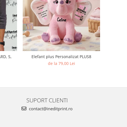
RD, S,
Elefant plus Personalizat PLUS8
S
de la 79,00 Lei
SUPORT CLIENTI
contact@ineditprint.ro