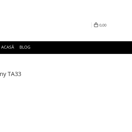
0,00
ACASĂ
BLOG
nny TA33