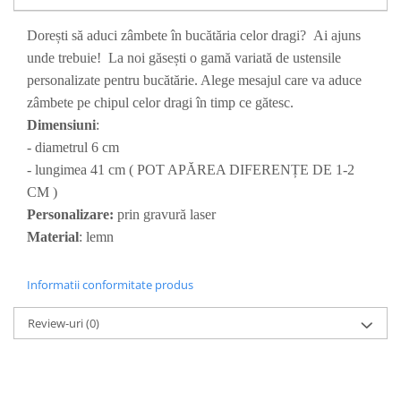
Paste
Dorești să aduci zâmbete în bucătăria celor dragi? Ai ajuns
Alte evenimente
unde trebuie! La noi găsești o gamă variată de ustensile
Ilustratii
personalizate pentru bucătărie. Alege mesajul care va aduce
Nunta
zâmbete pe chipul celor dragi în timp ce gătesc.
Domnisoara / Domnisor
Dimensiuni
:
Sporturi
- diametrul 6 cm
Personaje
- lungimea 41 cm ( POT APĂREA DIFERENȚE DE 1-2
Porumbei
CM )
Diverse
Personalizare:
prin gravură laser
Alte limbi
Material
: lemn
Engleza
Maghiara
Informatii conformitate produs
Spaniola
Review-uri
(0)
Germana
Italiana
Franceza
Slovaca