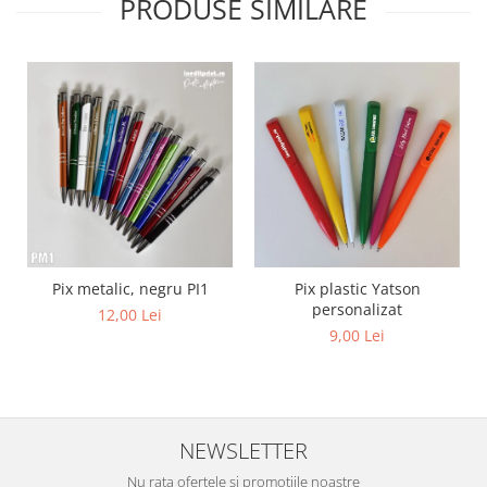
PRODUSE SIMILARE
Diverse
Toppere Flori
Pachete de toppere
Oferte (Cake Toppers)
Oferte (Toppere Flori)
Pachete Inedite
Stand Prezentare
Oneline (Topper Lateral)
Pix metalic, negru PI1
Pix plastic Yatson
personalizat
12,00 Lei
9,00 Lei
NEWSLETTER
Nu rata ofertele si promotiile noastre