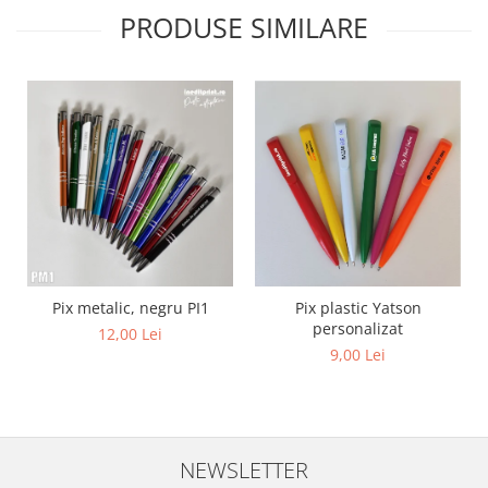
PRODUSE SIMILARE
Diverse
Toppere Flori
Pachete de toppere
Oferte (Cake Toppers)
Oferte (Toppere Flori)
Pachete Inedite
Stand Prezentare
Oneline (Topper Lateral)
Pix metalic, negru PI1
Pix plastic Yatson
personalizat
12,00 Lei
9,00 Lei
NEWSLETTER