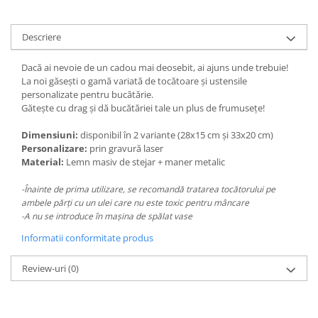
Paste
Alte evenimente
Descriere
Ilustratii
Dacă ai nevoie de un cadou mai deosebit, ai ajuns unde trebuie!
Nunta
La noi găsești o gamă variată de tocătoare și ustensile
Domnisoara / Domnisor
personalizate pentru bucătărie.
Sporturi
Gătește cu drag și dă bucătăriei tale un plus de frumusețe!
Personaje
Dimensiuni:
disponibil în 2 variante (28x15 cm și 33x20 cm)
Porumbei
Personalizare:
prin gravură laser
Diverse
Material:
Lemn masiv de stejar + maner metalic
Alte limbi
-Înainte de prima utilizare, se recomandă tratarea tocătorului pe
Engleza
ambele părți cu un ulei care nu este toxic pentru mâncare
-A nu se introduce în mașina de spălat vase
Maghiara
Informatii conformitate produs
Spaniola
Germana
Review-uri
(0)
Italiana
Franceza
Slovaca