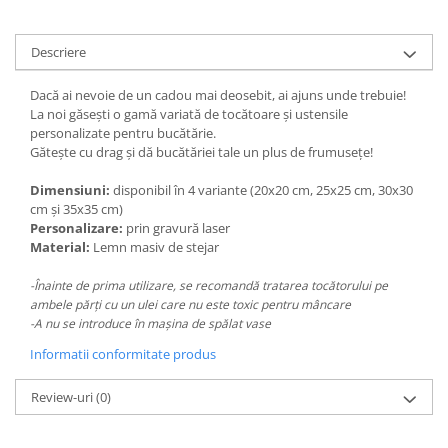
Paste
Alte evenimente
Descriere
Ilustratii
Dacă ai nevoie de un cadou mai deosebit, ai ajuns unde trebuie!
Nunta
La noi găsești o gamă variată de tocătoare și ustensile
Domnisoara / Domnisor
personalizate pentru bucătărie.
Sporturi
Gătește cu drag și dă bucătăriei tale un plus de frumusețe!
Personaje
Dimensiuni:
disponibil în 4 variante (20x20 cm, 25x25 cm, 30x30
Porumbei
cm și 35x35 cm)
Diverse
Personalizare:
prin gravură laser
Material:
Lemn masiv de stejar
Alte limbi
Engleza
-Înainte de prima utilizare, se recomandă tratarea tocătorului pe
ambele părți cu un ulei care nu este toxic pentru mâncare
Maghiara
-A nu se introduce în mașina de spălat vase
Spaniola
Informatii conformitate produs
Germana
Italiana
Review-uri
(0)
Franceza
Slovaca