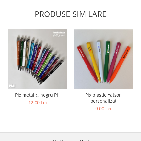
Diverse
PRODUSE SIMILARE
Toppere Flori
Pachete de toppere
Oferte (Cake Toppers)
Oferte (Toppere Flori)
Pachete Inedite
Stand Prezentare
Oneline (Topper Lateral)
Pix metalic, negru PI1
Pix plastic Yatson
personalizat
12,00 Lei
9,00 Lei