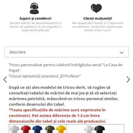
Paste
Alte evenimente
Suport și consiliere!
Clienți mulțumiți!
Ilustratii
Suntem alături de dumneavoastră și
Ne respectăm clienții și îi apreciem
facem tot posibilul să vă asigurăm o
cu adevărat, recenziile noastre pot
Nunta
experiență plăcută!
dovedi acest lucru!
Domnisoara / Domnisor
Sporturi
Descriere
Personaje
Porumbei
Tricou personalizat pentru iubitorii îndrăgitului serial "La Casa de
Diverse
Papel".
Alte limbi
Tricoul reprezintă caracterul „El Profesor”
Engleza
După ce ați ales modelul de tricou dorit, vă rugăm să
Maghiara
consultați tabelul de mărimi de mai jos și să vă selectați
mărimea potrivită, măsurând un tricou personal similar,
Spaniola
conform desenului din tabel.
Germana
*Toate specificațiile de mărime sunt exprimate în
Italiana
centimetri. Pot exista diferențe de 1-2 cm între
dimensiunile din tabel și cele reale ale produsului.
Franceza
Slovaca