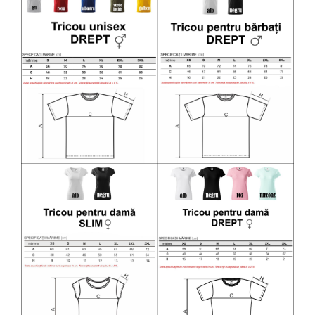
Diverse
Toppere Flori
Pachete de toppere
Oferte (Cake Toppers)
Oferte (Toppere Flori)
Pachete Inedite
Stand Prezentare
Oneline (Topper Lateral)