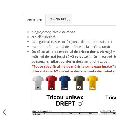
Nastere bebelusi
Diagramă de creștere
Natura si Animalute
Betisoare cakesicles/inghetata
Produse pentru tabara
Jocuri si aplicatii
Geanta tip Sacosa C
Cake Drums
Personaje
Instrumente de scris
Platouri personalizate
Review-uri
(0)
Descriere
Mesaje de dragoste
Etichete autocolante
Outlet-Echipamente personalizate
Dragoste (Love)
Single Jersey, 100 % bumbac
Globuri Personalizate
Pachete Cadou
croială tubulară
Dragoste + Personalizare
Măști de protecție
tivul gulerului este confecționat din material raiat 1:1
Plăcuțe mesaje
Sot/Sotie
este aplicată o bandă de întărire de la umăr la umăr
Plăcuțe ABS
Puzzle
Vrei sa o ceri?
După ce ați ales modelul de tricou dorit, vă rugăm
mărimi de mai jos și să vă selectați mărimea potr
Sepci
Ilustratii
Tablouri
personal similar, conform desenului din tabel.
Evenimente
*Toate specificațiile de mărime sunt exprimate în
diferențe de 1-2 cm între dimensiunile din tabel și
Botez pentru copii
Valentines Day
8 Martie
Ziua Tatalui
Ziua Copilului
Absolvire
Craciun / An nou