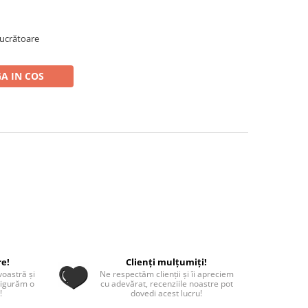
 lucrătoare
A IN COS
re!
Clienți mulțumiți!
oastră și
Ne respectăm clienții și îi apreciem
sigurăm o
cu adevărat, recenziile noastre pot
!
dovedi acest lucru!