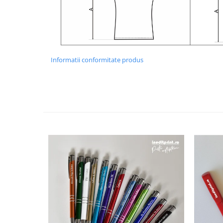
Diverse
Toppere Flori
Pachete de toppere
Oferte (Cake Toppers)
Informatii conformitate produs
Oferte (Toppere Flori)
Pachete Inedite
Stand Prezentare
Oneline (Topper Lateral)