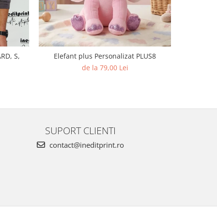
RD, S,
Elefant plus Personalizat PLUS8
S
de la 79,00 Lei
SUPORT CLIENTI
contact@ineditprint.ro