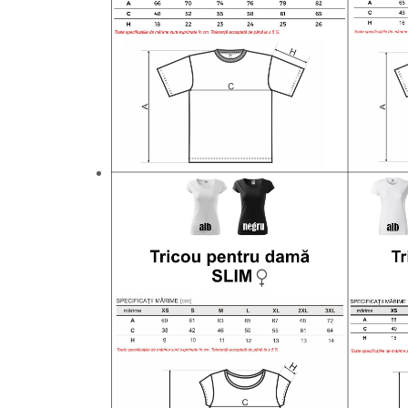
Paste
Alte evenimente
Ilustratii
Nunta
Domnisoara / Domnisor
Sporturi
Personaje
Porumbei
Diverse
Alte limbi
Engleza
Maghiara
Spaniola
Germana
Italiana
Franceza
Slovaca