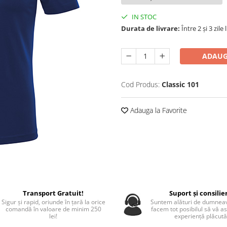
IN STOC
Durata de livrare:
Între 2 și 3 zile
ADAUG
Cod Produs:
Classic 101
Adauga la Favorite
Transport Gratuit!
Suport și consilie
Sigur și rapid, oriunde în țară la orice
Suntem alături de dumneav
comandă în valoare de minim 250
facem tot posibilul să vă a
lei!
experiență plăcută