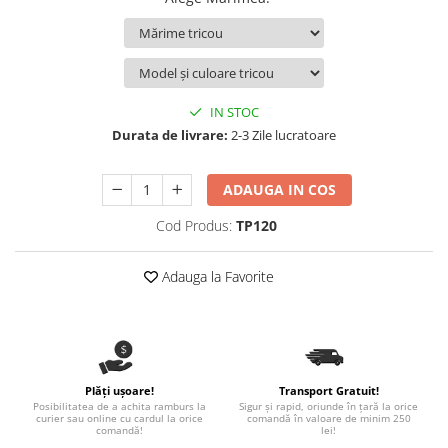
Nastere bebelusi
Diagramă de creștere
Natura si Animalute
Betisoare cakesicles/inghetata
Produse pentru tabara
Jocuri si aplicatii
Geanta tip Sacosa C
Cake Drums
Personaje
Instrumente de scris
Platouri personalizate
Mesaje de dragoste
Etichete autocolante
Outlet-Echipamente personalizate
IN STOC
Dragoste (Love)
Globuri Personalizate
Pachete Cadou
Durata de livrare:
2-3 Zile lucratoare
Dragoste + Personalizare
Măști de protecție
Plăcuțe mesaje
Sot/Sotie
ADAUGA IN COS
Plăcuțe ABS
Puzzle
Vrei sa o ceri?
Sepci
Ilustratii
Tablouri
Cod Produs:
TP120
Evenimente
Adauga la Favorite
Botez pentru copii
Valentines Day
8 Martie
Ziua Tatalui
Ziua Copilului
Plăți ușoare!
Transport Gratuit!
Posibilitatea de a achita ramburs la
Sigur și rapid, oriunde în țară la orice
Absolvire
curier sau online cu cardul la orice
comandă în valoare de minim 250
comandă!
lei!
Craciun / An nou