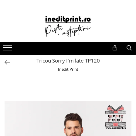
Companii
Cadouri
Evenimente
Decorațiuni
Cadouri Crestine
Toppers
Sport
Bannere
Ceasuri
Nuntă
Stickere
Tricouri
Nuntă
ACCESORII
Ștampile
Tricouri
Plăcuțe de întâmpinare
Stickere decorative
Decoratiuni
Mr & Mrs
Ace mingi
Plăcuțe număr auto
Stickere auto
Toppere pentru tort
Antrenament
Fara personalizare
Tricouri pentru copii
Căni
Umerașe
Decorațiuni pentru casă
Mr & Mrs + Personalizare
Aparatori fotbal
Cu personalizare
Tricouri pentru tine
Tricou Sorry I'm late TP120
Toppere pentru tort
Săgeți de direcționare
Mr & Mrs + Copii
Banderole Capitan
Pixuri
Tricouri pentru cupluri
Covorase de intrare
Inedit Print
Calendare
Numere de masă
Initiale
Bidoane si termosuri sportive
Tricouri pentru familie
Insigne si ecusoane
Blank-uri
Agende
Cutii de dar
Verighete
Genti si Rucsacuri
Body-uri
Stickere de avertizare
Blank-uri PFL
Bidoane si termosuri
Agățători pentru ușă
Aur-Argint
Ghete fotbal
Tricouri nepersonalizate
Rame foto personalizate
Suporturi si Placute Auto
Save The Date
Casa de Piatra
Jambiere
Bluze
Tricouri in maghiara
Suveniruri
Carti de vizita
Decoratiuni nunta
Bride (Mireasa)
Mingi
Șorțuri
Brelocuri
Romania
Etichete autocolante pentru sticle
Meserii
Sepci
Imbracaminte
Perne
Caserole personalizate
Chiesd
Pungi cadou
Sporturi
Cadouri Sportive
Imbracaminte Reflectorizanta
Echipamente de Fotbal
Ceasuri
Cluj-Napoca
WEDDING Pack
Pasiuni
Echipamente fotbal
Tricouri
Mănuși portar