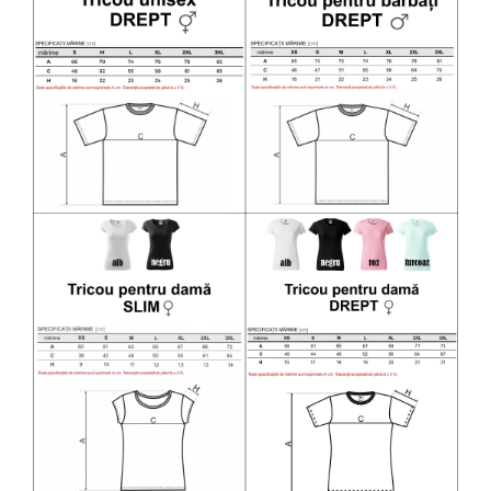
Diverse
Toppere Flori
Pachete de toppere
Oferte (Cake Toppers)
Oferte (Toppere Flori)
Pachete Inedite
Stand Prezentare
Oneline (Topper Lateral)