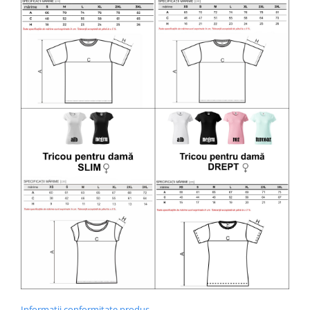
Diverse
Toppere Flori
Pachete de toppere
Oferte (Cake Toppers)
Oferte (Toppere Flori)
Pachete Inedite
Stand Prezentare
Oneline (Topper Lateral)
Informatii conformitate produs