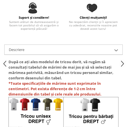
Paste
Alte evenimente
Suport și consiliere!
Clienți mulțumiți!
Ilustratii
Suntem alături de dumneavoastră și
Ne respectăm clienții și îi apreciem
facem tot posibilul să vă asigurăm o
cu adevărat, recenziile noastre pot
Nunta
experiență plăcută!
dovedi acest lucru!
Domnisoara / Domnisor
Sporturi
Descriere
Personaje
Porumbei
După ce ați ales modelul de tricou dorit, vă rugăm să
Diverse
consultați tabelul de mărimi de mai jos și să vă selectați
Alte limbi
mărimea potrivită, măsurând un tricou personal similar,
conform desenului din tabel.
Engleza
*Toate specificațiile de mărime sunt exprimate în
Maghiara
centimetri. Pot exista diferențe de 1-2 cm între
dimensiunile din tabel și cele reale ale produsului.
Spaniola
Germana
Italiana
Franceza
Slovaca