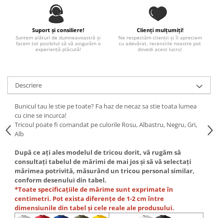
Paste
Alte evenimente
Suport și consiliere!
Clienți mulțumiți!
Ilustratii
Suntem alături de dumneavoastră și
Ne respectăm clienții și îi apreciem
facem tot posibilul să vă asigurăm o
cu adevărat, recenziile noastre pot
Nunta
experiență plăcută!
dovedi acest lucru!
Domnisoara / Domnisor
Sporturi
Descriere
Personaje
Porumbei
Bunicul tau le stie pe toate? Fa haz de necaz sa stie toata lumea
Diverse
cu cine se incurca!
Alte limbi
Tricoul poate fi comandat pe culorile Rosu, Albastru, Negru, Gri,
Alb
Engleza
Maghiara
După ce ați ales modelul de tricou dorit, vă rugăm să
consultați tabelul de mărimi de mai jos și să vă selectați
Spaniola
mărimea potrivită, măsurând un tricou personal similar,
Germana
conform desenului din tabel.
Italiana
*Toate specificațiile de mărime sunt exprimate în
centimetri. Pot exista diferențe de 1-2 cm între
Franceza
dimensiunile din tabel și cele reale ale produsului.
Slovaca