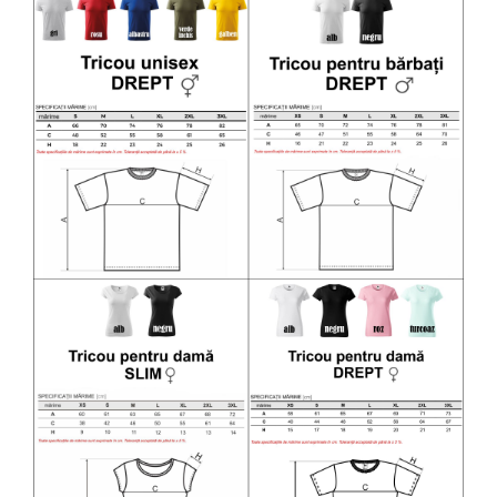
Diverse
Toppere Flori
Pachete de toppere
Oferte (Cake Toppers)
Oferte (Toppere Flori)
Pachete Inedite
Stand Prezentare
Oneline (Topper Lateral)