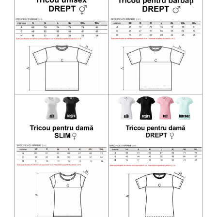
Diverse
Toppere Flori
Pachete de toppere
Oferte (Cake Toppers)
Oferte (Toppere Flori)
Pachete Inedite
Stand Prezentare
Oneline (Topper Lateral)