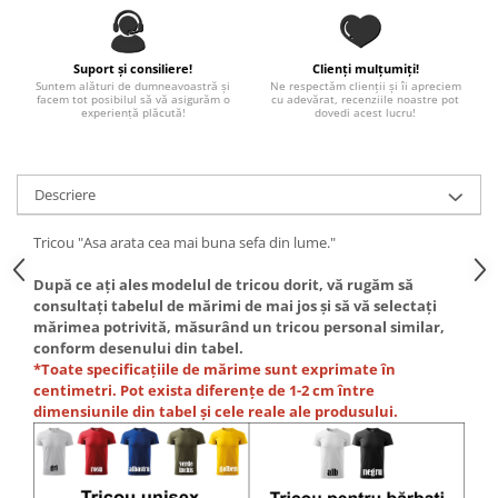
Paste
Alte evenimente
Suport și consiliere!
Clienți mulțumiți!
Ilustratii
Suntem alături de dumneavoastră și
Ne respectăm clienții și îi apreciem
facem tot posibilul să vă asigurăm o
cu adevărat, recenziile noastre pot
Nunta
experiență plăcută!
dovedi acest lucru!
Domnisoara / Domnisor
Sporturi
Descriere
Personaje
Porumbei
Tricou "Asa arata cea mai buna sefa din lume."
Diverse
Alte limbi
După ce ați ales modelul de tricou dorit, vă rugăm să
consultați tabelul de mărimi de mai jos și să vă selectați
Engleza
mărimea potrivită, măsurând un tricou personal similar,
Maghiara
conform desenului din tabel.
*Toate specificațiile de mărime sunt exprimate în
Spaniola
centimetri. Pot exista diferențe de 1-2 cm între
Germana
dimensiunile din tabel și cele reale ale produsului.
Italiana
Franceza
Slovaca