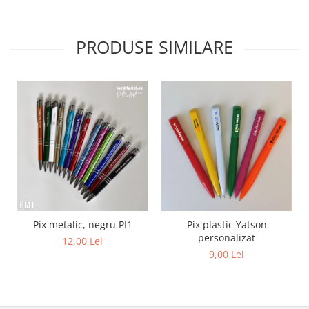
Diverse
Toppere Flori
PRODUSE SIMILARE
Pachete de toppere
Oferte (Cake Toppers)
Oferte (Toppere Flori)
Pachete Inedite
Stand Prezentare
Oneline (Topper Lateral)
Pix metalic, negru PI1
Pix plastic Yatson
personalizat
12,00 Lei
9,00 Lei