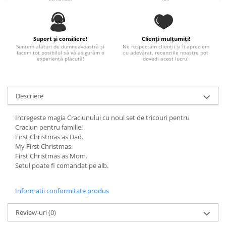
Paste
Alte evenimente
Ilustratii
Suport și consiliere!
Clienți mulțumiți!
Suntem alături de dumneavoastră și
Ne respectăm clienții și îi apreciem
Nunta
facem tot posibilul să vă asigurăm o
cu adevărat, recenziile noastre pot
experiență plăcută!
dovedi acest lucru!
Domnisoara / Domnisor
Sporturi
Personaje
Descriere
Porumbei
Diverse
Intregeste magia Craciunului cu noul set de tricouri pentru
Craciun pentru familie!
Alte limbi
First Christmas as Dad.
Engleza
My First Christmas.
First Christmas as Mom.
Maghiara
Setul poate fi comandat pe alb.
Spaniola
Germana
Informatii conformitate produs
Italiana
Franceza
Review-uri
(0)
Slovaca