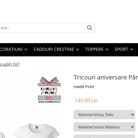
CORAȚIUNI
CADOURI CRESTINE
TOPPERS
SPORT
e iubiți TA7
Tricouri aniversare Pări
Inedit Print
149,00 Lei