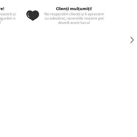
re!
Clienți mulțumiți!
oastră și
Ne respectăm clienții și îi apreciem
sigurăm o
cu adevărat, recenziile noastre pot
!
dovedi acest lucru!