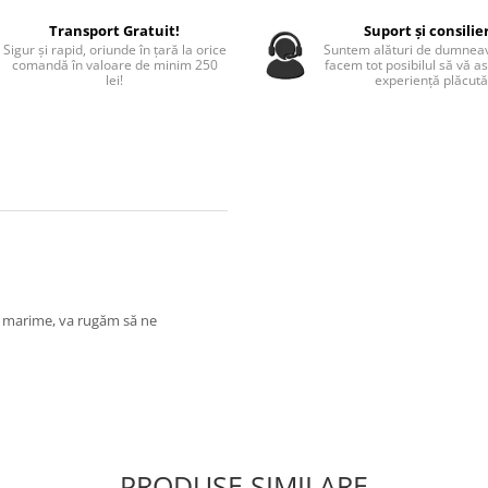
Transport Gratuit!
Suport și consilie
Sigur și rapid, oriunde în țară la orice
Suntem alături de dumneav
comandă în valoare de minim 250
facem tot posibilul să vă a
lei!
experiență plăcută
tă marime, va rugăm să ne
PRODUSE SIMILARE