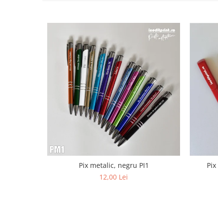
Paste
Alte evenimente
Ilustratii
Nunta
Domnisoara / Domnisor
Sporturi
Personaje
Porumbei
Diverse
Alte limbi
Engleza
Maghiara
Spaniola
Pix metalic, negru PI1
Pix
Germana
12,00 Lei
Italiana
Franceza
Slovaca