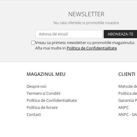
Diverse
NEWSLETTER
Toppere Flori
Nu rata ofertele si promotiile noastre
Pachete de toppere
Oferte (Cake Toppers)
Oferte (Toppere Flori)
Vreau sa primesc newsletter cu promotiile magazinului.
Afla mai multe in
Politica de Confidentialitate
Pachete Inedite
Stand Prezentare
Oneline (Topper Lateral)
MAGAZINUL MEU
CLIENTI
Despre noi
Metode de
Termeni si Conditii
Politica d
Politica de Confidentialitate
Garantia 
Politica de livrare
ANPC
Contact
ANPC - SA