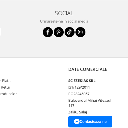
SOCIAL
Urmareste-ne in social media
DATE COMERCIALE
 Plata
SC EZEKIAS SRL
e Retur
J31/129/2011
Produselor
RO28246057
Bulevardul Mihai Viteazul
117
L
Zalău, Salaj
Contacteaza-ne