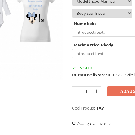
Nume bebe
Marime tricou/body
IN STOC
Durata de livrare:
Între 2 și 3 zile
ADAUG
Cod Produs:
TA7
Adauga la Favorite