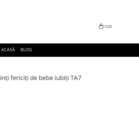
0,00
ACASĂ
BLOG
nți fericiți de bebe iubiți TA7