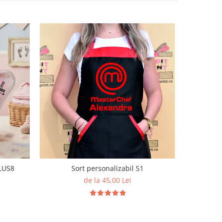
NOU
PLUS8
Sort personalizabil S1
Elefan
de la 45,00 Lei