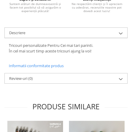
Paste
Suntem alături de dumneavoastră și
Ne respectăm clienții și îi apreciem
facem tot posibilul să vă asigurăm o
cu adevărat, recenziile noastre pot
experiență plăcută!
dovedi acest lucru!
Alte evenimente
Ilustratii
Nunta
Descriere
Domnisoara / Domnisor
Sporturi
Tricouri personalizate Pentru Cei mai tari parinti.
În cel mai scurt timp aceste tricouri ajung la voi!
Personaje
Porumbei
Informatii conformitate produs
Diverse
Alte limbi
Review-uri
(0)
Engleza
Maghiara
Spaniola
PRODUSE SIMILARE
Germana
Italiana
Franceza
Slovaca