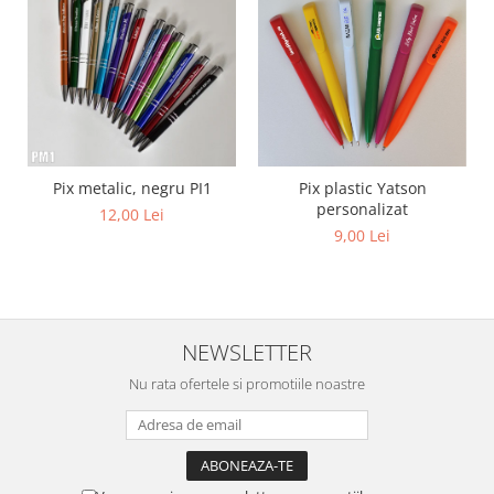
Diverse
Toppere Flori
Pachete de toppere
Oferte (Cake Toppers)
Oferte (Toppere Flori)
Pachete Inedite
Pix metalic, negru PI1
Pix plastic Yatson
personalizat
12,00 Lei
Stand Prezentare
9,00 Lei
Oneline (Topper Lateral)
NEWSLETTER
Nu rata ofertele si promotiile noastre