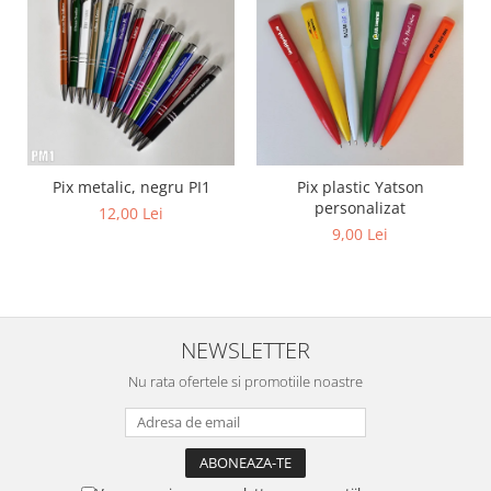
Diverse
Toppere Flori
Pachete de toppere
Oferte (Cake Toppers)
Oferte (Toppere Flori)
Pachete Inedite
Pix metalic, negru PI1
Pix plastic Yatson
personalizat
12,00 Lei
Stand Prezentare
9,00 Lei
Oneline (Topper Lateral)
NEWSLETTER
Nu rata ofertele si promotiile noastre