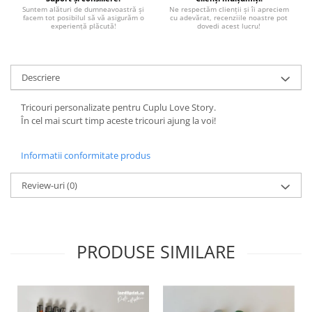
Paste
Suntem alături de dumneavoastră și
Ne respectăm clienții și îi apreciem
facem tot posibilul să vă asigurăm o
cu adevărat, recenziile noastre pot
experiență plăcută!
dovedi acest lucru!
Alte evenimente
Ilustratii
Nunta
Descriere
Domnisoara / Domnisor
Sporturi
Tricouri personalizate pentru Cuplu Love Story.
În cel mai scurt timp aceste tricouri ajung la voi!
Personaje
Porumbei
Informatii conformitate produs
Diverse
Alte limbi
Review-uri
(0)
Engleza
Maghiara
Spaniola
PRODUSE SIMILARE
Germana
Italiana
Franceza
Slovaca