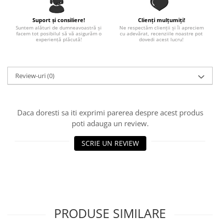
Paste
Alte evenimente
Suport și consiliere!
Clienți mulțumiți!
Suntem alături de dumneavoastră și
Ne respectăm clienții și îi apreciem
Ilustratii
facem tot posibilul să vă asigurăm o
cu adevărat, recenziile noastre pot
experiență plăcută!
dovedi acest lucru!
Nunta
Domnisoara / Domnisor
Sporturi
Review-uri
(0)
Personaje
Porumbei
Diverse
Daca doresti sa iti exprimi parerea despre acest produs
poti adauga un review.
Alte limbi
Engleza
SCRIE UN REVIEW
Maghiara
Spaniola
Germana
Italiana
Franceza
PRODUSE SIMILARE
Slovaca