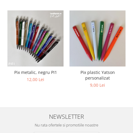
Diverse
Toppere Flori
Pachete de toppere
Oferte (Cake Toppers)
Oferte (Toppere Flori)
Pachete Inedite
Stand Prezentare
Oneline (Topper Lateral)
Pix metalic, negru PI1
Pix plastic Yatson
personalizat
12,00 Lei
9,00 Lei
NEWSLETTER
Nu rata ofertele si promotiile noastre