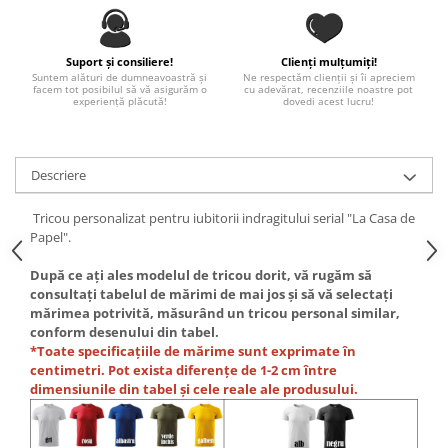
Paste
Alte evenimente
Suport și consiliere!
Clienți mulțumiți!
Ilustratii
Suntem alături de dumneavoastră și
Ne respectăm clienții și îi apreciem
facem tot posibilul să vă asigurăm o
cu adevărat, recenziile noastre pot
Nunta
experiență plăcută!
dovedi acest lucru!
Domnisoara / Domnisor
Sporturi
Descriere
Personaje
Porumbei
Tricou personalizat pentru iubitorii indragitului serial "La Casa de
Diverse
Papel".
Alte limbi
După ce ați ales modelul de tricou dorit, vă rugăm să
Engleza
consultați tabelul de mărimi de mai jos și să vă selectați
Maghiara
mărimea potrivită, măsurând un tricou personal similar,
conform desenului din tabel.
Spaniola
*Toate specificațiile de mărime sunt exprimate în
Germana
centimetri. Pot exista diferențe de 1-2 cm între
Italiana
dimensiunile din tabel și cele reale ale produsului.
Franceza
Slovaca