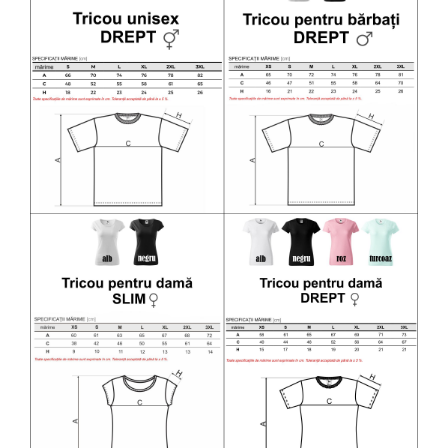
Diverse
Toppere Flori
Pachete de toppere
Oferte (Cake Toppers)
Oferte (Toppere Flori)
Pachete Inedite
Stand Prezentare
Oneline (Topper Lateral)