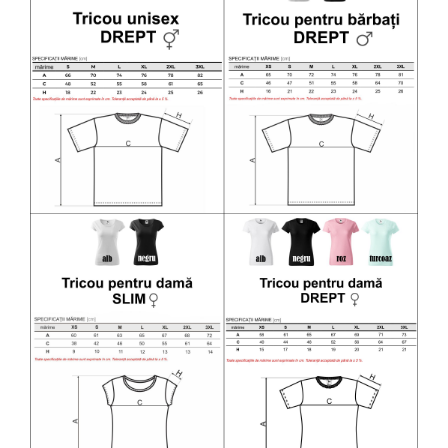
Diverse
Toppere Flori
Pachete de toppere
Oferte (Cake Toppers)
Oferte (Toppere Flori)
Pachete Inedite
Stand Prezentare
Oneline (Topper Lateral)