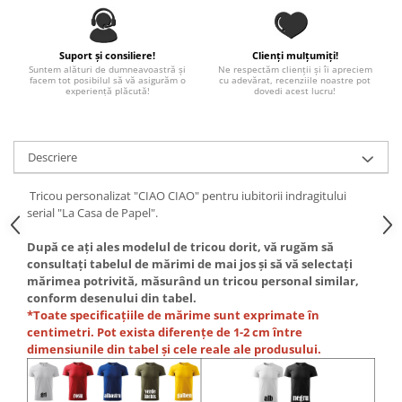
Paste
Alte evenimente
Suport și consiliere!
Clienți mulțumiți!
Ilustratii
Suntem alături de dumneavoastră și
Ne respectăm clienții și îi apreciem
facem tot posibilul să vă asigurăm o
cu adevărat, recenziile noastre pot
Nunta
experiență plăcută!
dovedi acest lucru!
Domnisoara / Domnisor
Sporturi
Descriere
Personaje
Porumbei
Tricou personalizat "CIAO CIAO" pentru iubitorii indragitului
Diverse
serial "La Casa de Papel".
Alte limbi
După ce ați ales modelul de tricou dorit, vă rugăm să
Engleza
consultați tabelul de mărimi de mai jos și să vă selectați
Maghiara
mărimea potrivită, măsurând un tricou personal similar,
conform desenului din tabel.
Spaniola
*Toate specificațiile de mărime sunt exprimate în
Germana
centimetri. Pot exista diferențe de 1-2 cm între
Italiana
dimensiunile din tabel și cele reale ale produsului.
Franceza
Slovaca