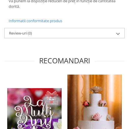
Vă punem la dispoziție reduceri de preț în funcție de cantitatea
Diverse
dorită.
Toppere Flori
Informatii conformitate produs
Pachete de toppere
Oferte (Cake Toppers)
Review-uri
(0)
Oferte (Toppere Flori)
Pachete Inedite
Stand Prezentare
RECOMANDARI
Oneline (Topper Lateral)