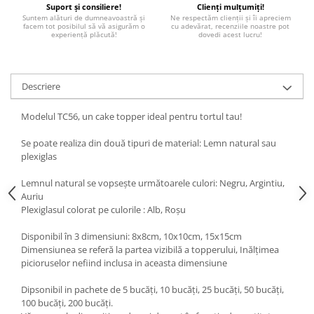
Suport și consiliere!
Clienți mulțumiți!
Paste
Suntem alături de dumneavoastră și
Ne respectăm clienții și îi apreciem
facem tot posibilul să vă asigurăm o
cu adevărat, recenziile noastre pot
Alte evenimente
experiență plăcută!
dovedi acest lucru!
Ilustratii
Nunta
Descriere
Domnisoara / Domnisor
Sporturi
Modelul TC56, un cake topper ideal pentru tortul tau!
Personaje
Porumbei
Se poate realiza din două tipuri de material: Lemn natural sau
plexiglas
Diverse
Alte limbi
Lemnul natural se vopsește următoarele culori: Negru, Argintiu,
Auriu
Engleza
Plexiglasul colorat pe culorile : Alb, Roșu
Maghiara
Spaniola
Disponibil în 3 dimensiuni: 8x8cm, 10x10cm, 15x15cm
Dimensiunea se referă la partea vizibilă a topperului, Inălțimea
Germana
picioruselor nefiind inclusa in aceasta dimensiune
Italiana
Dipsonibil in pachete de 5 bucăți, 10 bucăți, 25 bucăți, 50 bucăți,
Franceza
100 bucăți, 200 bucăți.
Slovaca