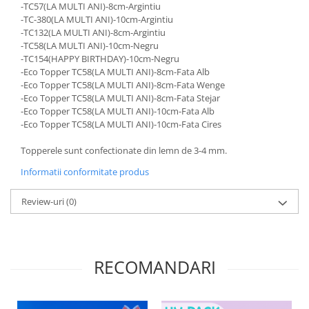
-TC57(LA MULTI ANI)-8cm-Argintiu
Diverse
-TC-380(LA MULTI ANI)-10cm-Argintiu
-TC132(LA MULTI ANI)-8cm-Argintiu
Toppere Flori
-TC58(LA MULTI ANI)-10cm-Negru
Pachete de toppere
-TC154(HAPPY BIRTHDAY)-10cm-Negru
-Eco Topper TC58(LA MULTI ANI)-8cm-Fata Alb
Oferte (Cake Toppers)
-Eco Topper TC58(LA MULTI ANI)-8cm-Fata Wenge
Oferte (Toppere Flori)
-Eco Topper TC58(LA MULTI ANI)-8cm-Fata Stejar
-Eco Topper TC58(LA MULTI ANI)-10cm-Fata Alb
Pachete Inedite
-Eco Topper TC58(LA MULTI ANI)-10cm-Fata Cires
Stand Prezentare
Topperele sunt confectionate din lemn de 3-4 mm.
Oneline (Topper Lateral)
Informatii conformitate produs
Review-uri
(0)
RECOMANDARI