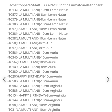
Paste
Pachet toppere SMART ECO-PACK.Contine urmatoarele toppere:
-TC132(LA MULTI ANI)-10cm-Lemn Natur
Alte evenimente
-TC577(LA MULTI ANI)-8cm-Lemn Natur
Ilustratii
-TC579(LA MULTI ANI)-8cm-Lemn Natur
-TC380(LA MULTI ANI)-10cm-Lemn Natur
Nunta
-TC57(LA MULTI ANI)-10cm-Lemn Natur
Domnisoara / Domnisor
-TC381(LA MULTI ANI)-10cm-Lemn Natur
Sporturi
-TC58(LA MULTI ANI)-10cm-Lemn Natur
-TC58(LA MULTI ANI)-8cm-Auriu
Personaje
-TC57(LA MULTI ANI)-8cm-Auriu
Porumbei
-TC581(LA MULTI ANI)-10cm-Auriu
Diverse
-TC346(LA MULTI ANI)-10cm-Auriu
-TC56-(LA MULTI ANI)10cm-Auriu
Alte limbi
-TC149(LA MULTI ANI)-8cm-Auriu
Engleza
-TC380(LA MULTI ANI)-10cm-Auriu
-TC20(HAPPY BIRTHDAY)-10cm-Auriu
Maghiara
-TC580(LA MULTI ANI)-10cm-Auriu
Spaniola
-TC582(LA MULTI ANI)-10cm-Argintiu
-TC583(LA MULTI ANI)-10cm-Argintiu
Germana
-TC154(HAPPY BIRTHDAY)-8cm-Argintiu
Italiana
-TC149(LA MULTI ANI)-10cm-Argintiu
Franceza
-TC58(LA MULTI ANI)-10cm-Argintiu
-TC31(LA MULTI ANI)-10cm-Argintiu
Slovaca