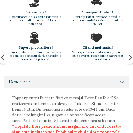
Paste
Alte evenimente
Plăți ușoare!
Transport Gratuit!
Posibilitatea de a achita ramburs la
Sigur și rapid, oriunde în țară la
Ilustratii
curier sau online cu cardul la orice
orice comandă în valoare de minim
comandă!
250 lei!
Nunta
Domnisoara / Domnisor
Sporturi
Suport și consiliere!
Clienți mulțumiți!
Personaje
Suntem alături de dumneavoastră și
Ne respectăm clienții și îi apreciem
facem tot posibilul să vă asigurăm o
cu adevărat, recenziile noastre pot
experiență plăcută!
dovedi acest lucru!
Porumbei
Diverse
Alte limbi
Descriere
Engleza
Maghiara
Topper pentru Buchete flori cu mesajul "Best Day Ever". Se
Spaniola
realizeaza din Lemn sau plexiglas. Culoarea Standard este
Germana
Lemn Natur. Dimensiunea batului este de 13-14 cm. Daca
doriti alte lungimi, va rugam sa ne specificati acest
Italiana
lucru. Pachetul contine 5 bucati la dimensiunea selectata.
Franceza
*Coșul de flori prezentat în imagini are un rol decorativ
Slovaca
și nu este inclus în set. Produsul include doar topperele