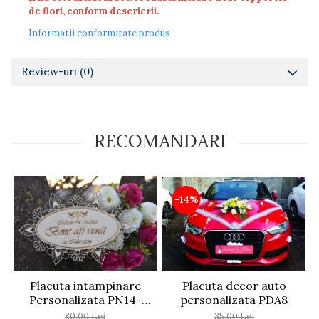
de flori, conform descrierii.
Diverse
Informatii conformitate produs
Toppere Flori
Pachete de toppere
Review-uri
(0)
Oferte (Cake Toppers)
Oferte (Toppere Flori)
Pachete Inedite
RECOMANDARI
Stand Prezentare
Oneline (Topper Lateral)
-14%
Placuta decor auto
Placuta intampinare
personalizata PDA8
Personalizata PN14-
25x15cm
35,00 Lei
80,00 Lei