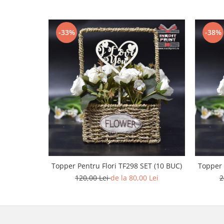
Diverse
Toppere Flori
-33%
-38%
Pachete de toppere
Oferte (Cake Toppers)
Oferte (Toppere Flori)
Pachete Inedite
Stand Prezentare
Oneline (Topper Lateral)
Topper Pentru Flori TF298 SET (10 BUC)
Topper 
120,00 Lei
de la 80,00 Lei
2