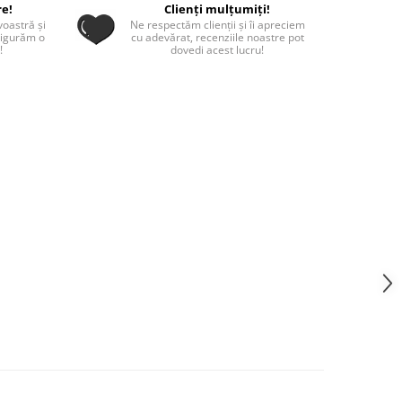
re!
Clienți mulțumiți!
oastră și
Ne respectăm clienții și îi apreciem
sigurăm o
cu adevărat, recenziile noastre pot
!
dovedi acest lucru!