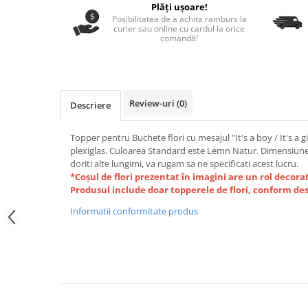
Nastere bebelusi
Diagramă de creștere
Plăți ușoare!
Natura si Animalute
Betisoare cakesicles/inghetata
Posibilitatea de a achita ramburs la
Produse pentru tabara
Jocuri si aplicatii
Geanta tip Sacosa C
curier sau online cu cardul la orice
Cake Drums
comandă!
Personaje
Instrumente de scris
Platouri personalizate
Mesaje de dragoste
Etichete autocolante
Outlet-Echipamente personalizate
Dragoste (Love)
Globuri Personalizate
Pachete Cadou
Dragoste + Personalizare
Review-uri
(0)
Descriere
Măști de protecție
Plăcuțe mesaje
Sot/Sotie
Plăcuțe ABS
Puzzle
Vrei sa o ceri?
Topper pentru Buchete flori cu mesajul "It's a boy / It's a g
plexiglas. Culoarea Standard este Lemn Natur. Dimensiune
Sepci
Ilustratii
Tablouri
doriti alte lungimi, va rugam sa ne specificati acest lucru.
Evenimente
*Coșul de flori prezentat în imagini are un rol decorati
Produsul include doar topperele de flori, conform desc
Botez pentru copii
Valentines Day
Informatii conformitate produs
8 Martie
Ziua Tatalui
Ziua Copilului
Absolvire
Craciun / An nou