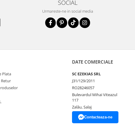
SOCIAL
Urmareste-ne in social media
DATE COMERCIALE
 Plata
SC EZEKIAS SRL
e Retur
J31/129/2011
Produselor
RO28246057
Bulevardul Mihai Viteazul
117
L
Zalău, Salaj
Contacteaza-ne