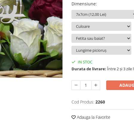
Dimensiune
:
IN STOC
Durata de livrare:
Între 2 și 3 zile
ADAUG
Cod Produs:
2260
Adauga la Favorite