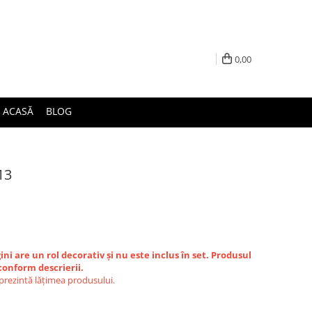
0,00
ACASĂ
BLOG
13
ini are un rol decorativ și nu este inclus în set. Produsul
conform descrierii.
eprezintă lățimea produsului.