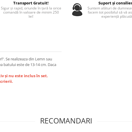
Transport Gratuit!
Suport și consilie
Sigur și rapid, oriunde în țară la orice
Suntem alături de dumneav
comandă în valoare de minim 250
facem tot posibilul să vă a
lei!
experiență plăcută
irl". Se realizeaza din Lemn sau
a batului este de 13-14 cm. Daca
v și nu este inclus în set.
rierii.
RECOMANDARI