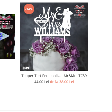
-14%
D1
Topper Tort Personalizat Mr&Mrs TC39
Placuta
44,00 Lei
de la 38,00 Lei
80