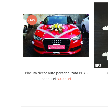
Paste
Alte evenimente
Ilustratii
-14%
Nunta
Domnisoara / Domnisor
Sporturi
Personaje
Porumbei
Diverse
Alte limbi
Engleza
Placuta decor auto personalizata PDA8
Maghiara
35,00 Lei
30,00 Lei
Spaniola
Germana
Italiana
Franceza
Slovaca