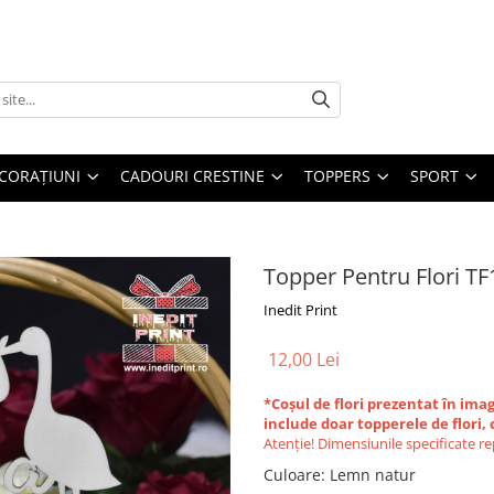
CORAȚIUNI
CADOURI CRESTINE
TOPPERS
SPORT
Topper Pentru Flori TF
Inedit Print
12,00 Lei
*Coșul de flori prezentat în imag
include doar topperele de flori, 
Atenție! Dimensiunile specificate r
Culoare
:
Lemn natur