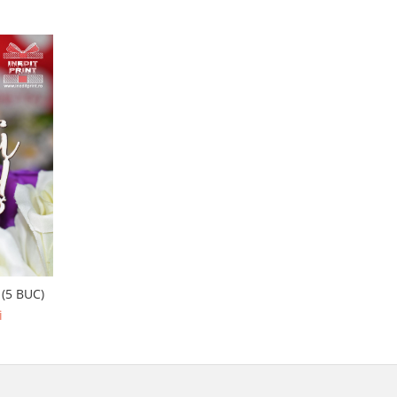
 (5 BUC)
i