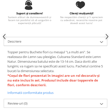
Paste
Alte evenimente
Suport și consiliere!
Clienți mulțumiți!
Ilustratii
Suntem alături de dumneavoastră și
Ne respectăm clienții și îi apreciem
facem tot posibilul să vă asigurăm o
cu adevărat, recenziile noastre pot
experiență plăcută!
dovedi acest lucru!
Nunta
Domnisoara / Domnisor
Sporturi
Descriere
Personaje
Porumbei
Topper pentru Buchete flori cu mesajul "La multi ani". Se
Diverse
realizeaza din Lemn sau plexiglas. Culoarea Standard este Lemn
Natur. Dimensiunea batului este de 13-14 cm. Daca doriti alte
Alte limbi
lungimi, va rugam sa ne specificati acest lucru. Pachetul contine 5
Engleza
bucati la dimensiunea selectata.
*Coșul de flori prezentat în imagini are un rol decorativ și
Maghiara
nu este inclus în set. Produsul include doar topperele de
Spaniola
flori, conform descrierii.
Germana
Informatii conformitate produs
Italiana
Franceza
Review-uri
(0)
Slovaca