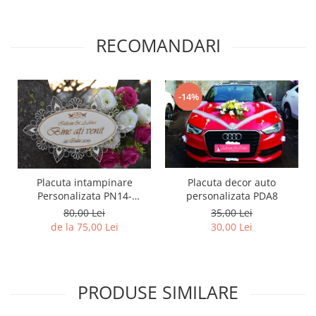
Diverse
Toppere Flori
RECOMANDARI
Pachete de toppere
Oferte (Cake Toppers)
-14%
Oferte (Toppere Flori)
Pachete Inedite
Stand Prezentare
Oneline (Topper Lateral)
Placuta intampinare
Placuta decor auto
Personalizata PN14-
personalizata PDA8
25x15cm
80,00 Lei
35,00 Lei
de la 75,00 Lei
30,00 Lei
PRODUSE SIMILARE