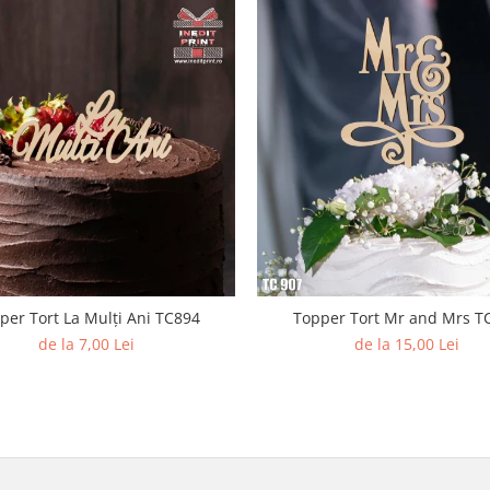
per Tort La Mulți Ani TC894
Topper Tort Mr and Mrs T
de la 7,00 Lei
de la 15,00 Lei