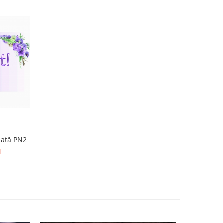
zată PN2
i