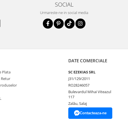
SOCIAL
Urmareste-ne in social media
DATE COMERCIALE
 Plata
SC EZEKIAS SRL
e Retur
J31/129/2011
Produselor
RO28246057
Bulevardul Mihai Viteazul
117
L
Zalău, Salaj
Contacteaza-ne