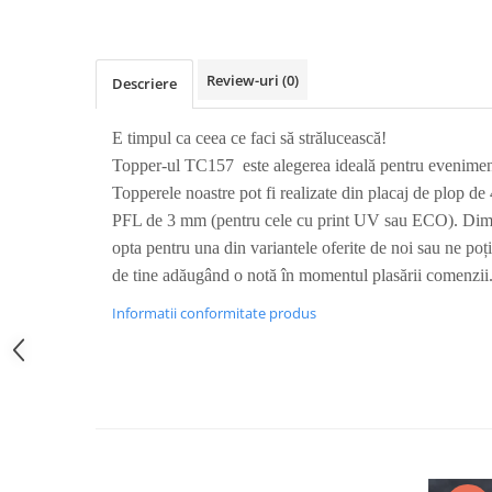
Nastere bebelusi
Diagramă de creștere
Natura si Animalute
Betisoare cakesicles/inghetata
Produse pentru tabara
Jocuri si aplicatii
Geanta tip Sacosa C
Cake Drums
Personaje
Instrumente de scris
Platouri personalizate
Review-uri
(0)
Descriere
Mesaje de dragoste
Etichete autocolante
Outlet-Echipamente personalizate
Dragoste (Love)
E timpul ca ceea ce faci să strălucească!
Globuri Personalizate
Pachete Cadou
Dragoste + Personalizare
Topper-ul TC157 este alegerea ideală pentru evenimen
Măști de protecție
Plăcuțe mesaje
Sot/Sotie
Topperele noastre pot fi realizate din placaj de plop d
Plăcuțe ABS
Puzzle
Vrei sa o ceri?
PFL de 3 mm (pentru cele cu print UV sau ECO). Dimen
Sepci
Ilustratii
Tablouri
opta pentru una din variantele oferite de noi sau ne poț
Evenimente
de tine adăugând o notă în momentul plasării comenzii
Botez pentru copii
Informatii conformitate produs
Valentines Day
8 Martie
Ziua Tatalui
Ziua Copilului
Absolvire
Craciun / An nou