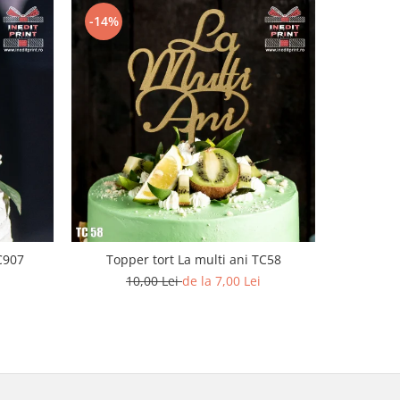
-14%
C907
Topper tort La multi ani TC58
Topper To
10,00 Lei
de la 7,00 Lei