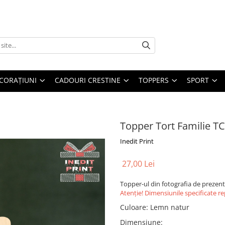
CORAȚIUNI
CADOURI CRESTINE
TOPPERS
SPORT
Topper Tort Familie T
Inedit Print
27,00 Lei
Topper-ul din fotografia de prezen
Atenție! Dimensiunile specificate r
Culoare
:
Lemn natur
Dimensiune
: