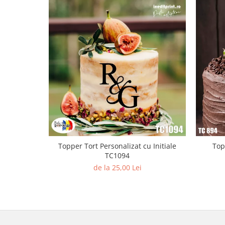
Diverse
Toppere Flori
Pachete de toppere
Oferte (Cake Toppers)
Oferte (Toppere Flori)
Pachete Inedite
Stand Prezentare
Oneline (Topper Lateral)
Topper Tort Personalizat cu Initiale
Top
TC1094
de la 25,00 Lei