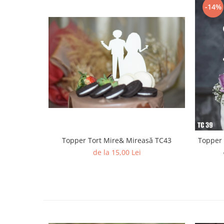
-14%
Paste
Alte evenimente
Ilustratii
Nunta
Domnisoara / Domnisor
Sporturi
Personaje
Porumbei
Diverse
Alte limbi
Topper Tort Mire& Mireasă TC43
Engleza
de la 15,00 Lei
Maghiara
Spaniola
Germana
Italiana
Franceza
Slovaca