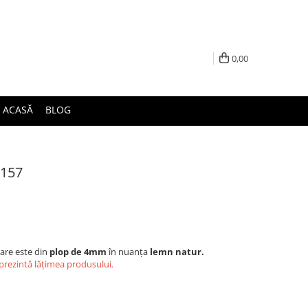
0,00
ACASĂ
BLOG
C157
tare este din
plop de 4mm
în nuanța
lemn natur.
eprezintă lățimea produsului.