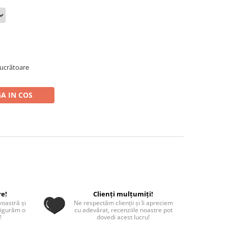
 lucrătoare
A IN COS
re!
Clienți mulțumiți!
oastră și
Ne respectăm clienții și îi apreciem
sigurăm o
cu adevărat, recenziile noastre pot
!
dovedi acest lucru!