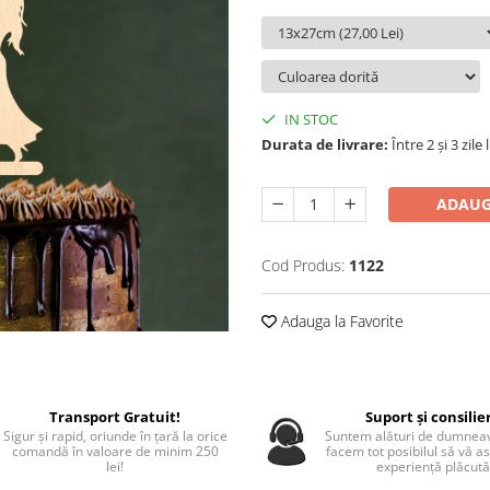
IN STOC
Durata de livrare:
Între 2 și 3 zile
ADAUG
Cod Produs:
1122
Adauga la Favorite
Transport Gratuit!
Suport și consilie
Sigur și rapid, oriunde în țară la orice
Suntem alături de dumneav
comandă în valoare de minim 250
facem tot posibilul să vă a
lei!
experiență plăcută