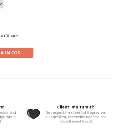
 lucrătoare
A IN COS
re!
Clienți mulțumiți!
oastră și
Ne respectăm clienții și îi apreciem
sigurăm o
cu adevărat, recenziile noastre pot
!
dovedi acest lucru!