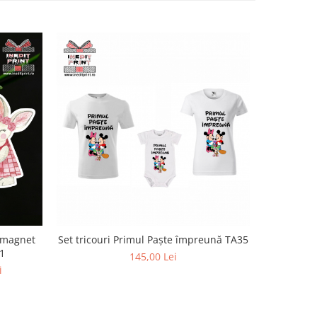
 magnet
Set tricouri Primul Paște împreună TA35
Set tric
1
145,00 Lei
i