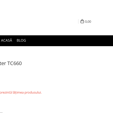
0,00
ACASĂ
BLOG
ter TC660
eprezintă lățimea produsului.