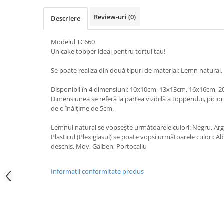
Nastere bebelusi
Diagramă de creștere
Natura si Animalute
Betisoare cakesicles/inghetata
Review-uri
(0)
Produse pentru tabara
Jocuri si aplicatii
Descriere
Geanta tip Sacosa C
Cake Drums
Personaje
Instrumente de scris
Platouri personalizate
Modelul TC660
Mesaje de dragoste
Etichete autocolante
Outlet-Echipamente personalizate
Un cake topper ideal pentru tortul tau!
Dragoste (Love)
Globuri Personalizate
Pachete Cadou
Se poate realiza din două tipuri de material: Lemn natural, P
Dragoste + Personalizare
Măști de protecție
Plăcuțe mesaje
Sot/Sotie
Disponibil în 4 dimensiuni: 10x10cm, 13x13cm, 16x16cm, 
Plăcuțe ABS
Puzzle
Vrei sa o ceri?
Dimensiunea se referă la partea vizibilă a topperului, picioru
de o înălțime de 5cm.
Sepci
Ilustratii
Tablouri
Evenimente
Lemnul natural se vopsește următoarele culori: Negru, Argi
Plasticul (Plexiglasul) se poate vopsi următoarele culori: A
Botez pentru copii
deschis, Mov, Galben, Portocaliu
Valentines Day
8 Martie
Informatii conformitate produs
Ziua Tatalui
Ziua Copilului
Absolvire
Craciun / An nou