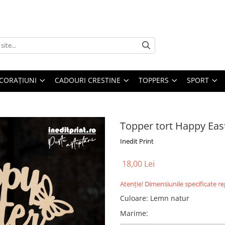
CORAȚIUNI
CADOURI CRESTINE
TOPPERS
SPORT
Topper tort Happy Eas
Inedit Print
18,00 Lei
Atenție! Dimensiunile specificate r
Culoare
:
Lemn natur
Marime
: