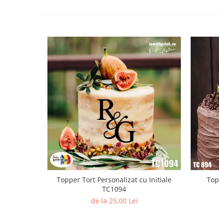
Diverse
Toppere Flori
Pachete de toppere
Oferte (Cake Toppers)
Oferte (Toppere Flori)
Pachete Inedite
Stand Prezentare
Oneline (Topper Lateral)
Topper Tort Personalizat cu Initiale
Top
TC1094
de la 25,00 Lei