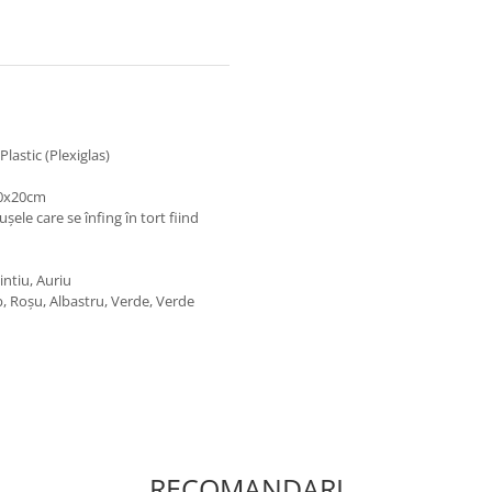
lastic (Plexiglas)
20x20cm
șele care se înfing în tort fiind
ntiu, Auriu
lb, Roșu, Albastru, Verde, Verde
RECOMANDARI