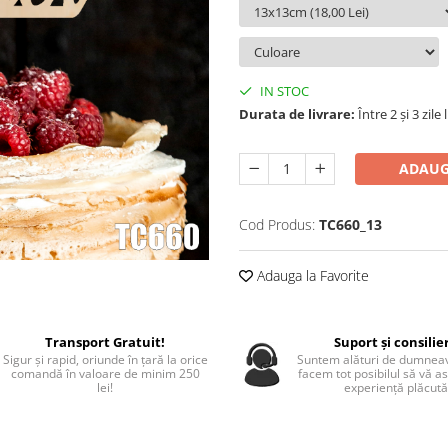
IN STOC
Durata de livrare:
Între 2 și 3 zile
ADAUG
Cod Produs:
TC660_13
Adauga la Favorite
Transport Gratuit!
Suport și consilie
Sigur și rapid, oriunde în țară la orice
Suntem alături de dumneav
comandă în valoare de minim 250
facem tot posibilul să vă a
lei!
experiență plăcută