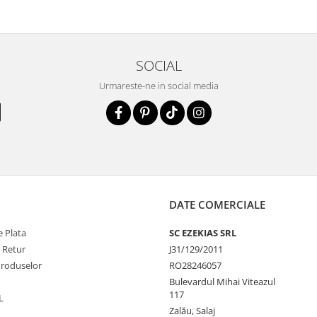
SOCIAL
Urmareste-ne in social media
DATE COMERCIALE
 Plata
SC EZEKIAS SRL
e Retur
J31/129/2011
Produselor
RO28246057
Bulevardul Mihai Viteazul
117
L
Zalău, Salaj