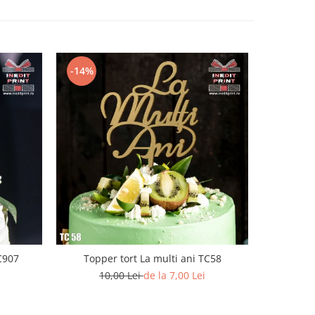
-14%
C907
Topper tort La multi ani TC58
Topper To
10,00 Lei
de la 7,00 Lei