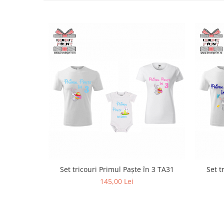
Paste
Alte evenimente
Ilustratii
Nunta
Domnisoara / Domnisor
Sporturi
Personaje
Porumbei
Diverse
Alte limbi
Engleza
Maghiara
Spaniola
Set tricouri Primul Paște în 3 TA31
Set t
145,00 Lei
Germana
Italiana
Franceza
Slovaca