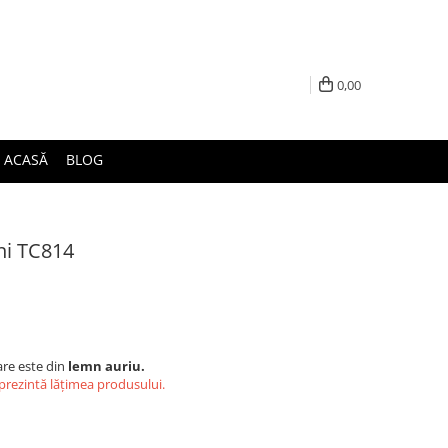
0,00
ACASĂ
BLOG
ni TC814
re este din
lemn auriu.
eprezintă lățimea produsului.