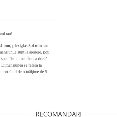
tul tau!
e 4 mm
,
plexiglas 3-4 mm
sau
nsiunile sunt la alegere, poți
i specifica dimensiunea dorită
 Dimensiunea se referă la
n tort fiind de o înălțime de 5
RECOMANDARI