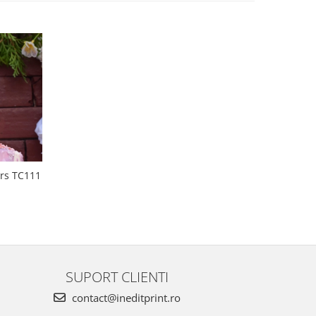
sonalizat Mr&Mrs TC111
SUPORT CLIENTI
contact@ineditprint.ro