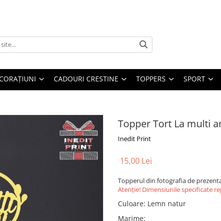
CORAȚIUNI
CADOURI CRESTINE
TOPPERS
SPORT
Topper Tort La multi a
Inedit Print
15,00 Lei
Topperul din fotografia de prezenta
Atenție! Dimensiunile specificate r
Culoare
:
Lemn natur
Marime
: