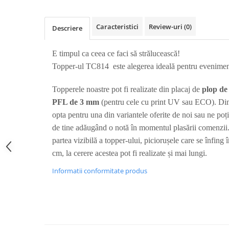
Nastere bebelusi
Diagramă de creștere
Natura si Animalute
Betisoare cakesicles/inghetata
Produse pentru tabara
Jocuri si aplicatii
Geanta tip Sacosa C
Cake Drums
Caracteristici
Review-uri
(0)
Descriere
Personaje
Instrumente de scris
Platouri personalizate
Mesaje de dragoste
Etichete autocolante
Outlet-Echipamente personalizate
E timpul ca ceea ce faci să strălucească!
Dragoste (Love)
Globuri Personalizate
Topper-ul TC814 este alegerea ideală pentru evenimen
Pachete Cadou
Dragoste + Personalizare
Măști de protecție
Plăcuțe mesaje
Sot/Sotie
Topperele noastre pot fi realizate din placaj de
plop d
Plăcuțe ABS
Puzzle
Vrei sa o ceri?
PFL de 3 mm
(pentru cele cu print UV sau ECO). Dime
Sepci
Ilustratii
Tablouri
opta pentru una din variantele oferite de noi sau ne poț
Evenimente
de tine adăugând o notă în momentul plasării comenzii.
partea vizibilă a topper-ului, piciorușele care se înfing î
Botez pentru copii
cm, la cerere acestea pot fi realizate și mai lungi.
Valentines Day
8 Martie
Informatii conformitate produs
Ziua Tatalui
Ziua Copilului
Absolvire
Craciun / An nou