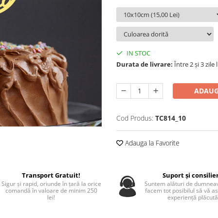
IN STOC
Durata de livrare:
Între 2 și 3 zile
ADAUG
Cod Produs:
TC814_10
Adauga la Favorite
Transport Gratuit!
Suport și consilie
Sigur și rapid, oriunde în țară la orice
Suntem alături de dumneav
comandă în valoare de minim 250
facem tot posibilul să vă a
lei!
experiență plăcută