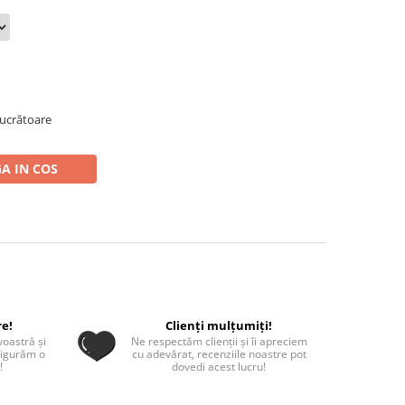
 lucrătoare
A IN COS
re!
Clienți mulțumiți!
oastră și
Ne respectăm clienții și îi apreciem
sigurăm o
cu adevărat, recenziile noastre pot
!
dovedi acest lucru!