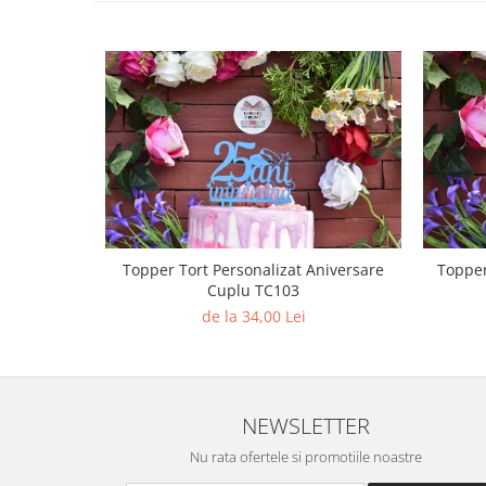
Diverse
Toppere Flori
Pachete de toppere
Oferte (Cake Toppers)
Oferte (Toppere Flori)
Pachete Inedite
Stand Prezentare
Oneline (Topper Lateral)
Topper Tort Personalizat Aniversare
Topper
Cuplu TC103
de la 34,00 Lei
NEWSLETTER
Nu rata ofertele si promotiile noastre