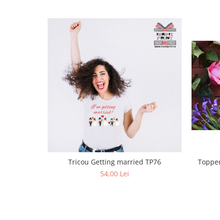
Paste
Alte evenimente
Ilustratii
Nunta
Domnisoara / Domnisor
Sporturi
Personaje
Porumbei
Diverse
Alte limbi
Engleza
Maghiara
Tricou Getting married TP76
Topper
Spaniola
54,00 Lei
Germana
Italiana
Franceza
Slovaca