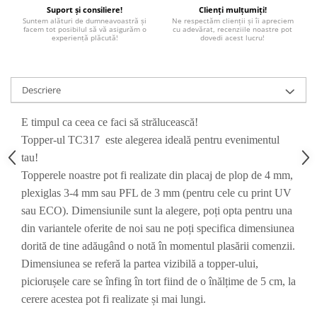
Paste
Suport și consiliere!
Clienți mulțumiți!
Suntem alături de dumneavoastră și
Ne respectăm clienții și îi apreciem
Alte evenimente
facem tot posibilul să vă asigurăm o
cu adevărat, recenziile noastre pot
experiență plăcută!
dovedi acest lucru!
Ilustratii
Nunta
Domnisoara / Domnisor
Descriere
Sporturi
E timpul ca ceea ce faci să strălucească!
Personaje
Topper-ul TC317 este alegerea ideală pentru evenimentul
Porumbei
tau!
Diverse
Topperele noastre pot fi realizate din placaj de plop de 4 mm,
Alte limbi
plexiglas 3-4 mm sau PFL de 3 mm (pentru cele cu print UV
Engleza
sau ECO). Dimensiunile sunt la alegere, poți opta pentru una
Maghiara
din variantele oferite de noi sau ne poți specifica dimensiunea
Spaniola
dorită de tine adăugând o notă în momentul plasării comenzii.
Germana
Dimensiunea se referă la partea vizibilă a topper-ului,
Italiana
piciorușele care se înfing în tort fiind de o înălțime de 5 cm, la
Franceza
cerere acestea pot fi realizate și mai lungi.
Slovaca