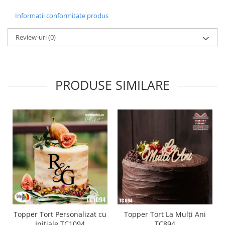
Diverse
Informatii conformitate produs
Toppere Flori
Review-uri
(0)
Pachete de toppere
Oferte (Cake Toppers)
Oferte (Toppere Flori)
PRODUSE SIMILARE
Pachete Inedite
Stand Prezentare
Oneline (Topper Lateral)
Topper Tort Personalizat cu
Topper Tort La Mulți Ani
Initiale TC1094
TC894