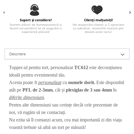
Paste
Alte evenimente
Ilustratii
Suport și consiliere!
Clienți mulțumiți!
Suntem alături de dumneavoastră și
Ne respectăm clienții și îi apreciem
facem tot posibilul să vă asigurăm o
cu adevărat, recenziile noastre pot
Nunta
experiență plăcută!
dovedi acest lucru!
Domnisoara / Domnisor
Sporturi
Personaje
Descriere
Porumbei
Topper-ul pentru tort, personalizat
TC612
este decorațiunea
Diverse
ideală pentru evenimentul tău.
Alte limbi
Acesta poate fi
personalizat
cu
numele dorit
.
Este disponibil
Engleza
atât pe
PFL de 2-3mm
, cât și
plexiglas
de 3 sau 4mm
în
Maghiara
diferite dimensiuni
.
Spaniola
Pentru alte dimensiuni sau cerințe decât cele prezentate de
Germana
noi, vă rugăm să ne contactați.
Italiana
Nu ezita să îl comanzi acum, cea mai importantă zi din viața
Franceza
voastră trebuie să aibă un tort pe măsură!
Slovaca