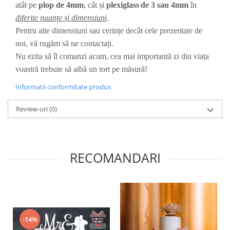
atât pe
plop de 4mm
, cât și
plexiglass
de 3 sau 4mm
în
Diverse
diferite nuanțe și dimensiuni
.
Toppere Flori
Pentru alte dimensiuni sau cerințe decât cele prezentate de
Pachete de toppere
noi, vă rugăm să ne contactați.
Nu ezita să îl comanzi acum, cea mai importantă zi din viața
Oferte (Cake Toppers)
voastră trebuie să aibă un tort pe măsură!
Oferte (Toppere Flori)
Pachete Inedite
Informatii conformitate produs
Stand Prezentare
Review-uri
(0)
Oneline (Topper Lateral)
RECOMANDARI
-14%