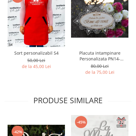
Sort personalizabil S4
Placuta intampinare
Personalizata PN14-
50,00 Lei
25x15cm
80,00 Lei
de la 45,00 Lei
de la 75,00 Lei
PRODUSE SIMILARE
-45%
-42%