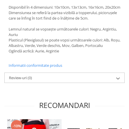
Diverse
Disponibil în 4 dimensiuni: 10x10cm, 13x13cm, 16x16cm, 20x20cm
Dimensiunea se referă la partea vizibilă a topperului, piciorușele
Toppere Flori
care se înfing în tort fiind de o înălțime de 5cm.
Pachete de toppere
Lemnul natural se vopsește următoarele culori: Negru, Argintiu,
Oferte (Cake Toppers)
Auriu
Oferte (Toppere Flori)
Plasticul (Plexiglasul) se poate vopsi următoarele culori: Alb, Roșu,
Albastru, Verde, Verde deschis, Mov, Galben, Portocaliu
Pachete Inedite
Oglindă acrlică: Aurie, Argintie
Stand Prezentare
Oneline (Topper Lateral)
Informatii conformitate produs
Review-uri
(0)
RECOMANDARI
-10%