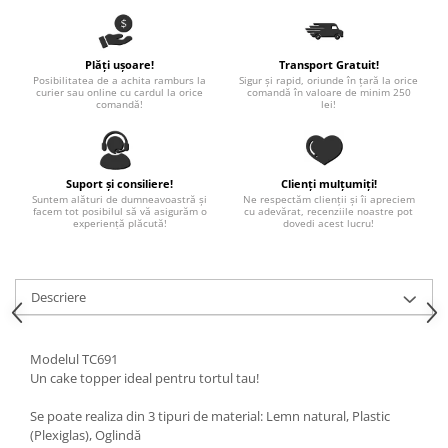
Paste
Alte evenimente
Plăți ușoare!
Transport Gratuit!
Ilustratii
Posibilitatea de a achita ramburs la
Sigur și rapid, oriunde în țară la orice
curier sau online cu cardul la orice
comandă în valoare de minim 250
Nunta
comandă!
lei!
Domnisoara / Domnisor
Sporturi
Personaje
Suport și consiliere!
Clienți mulțumiți!
Suntem alături de dumneavoastră și
Ne respectăm clienții și îi apreciem
Porumbei
facem tot posibilul să vă asigurăm o
cu adevărat, recenziile noastre pot
experiență plăcută!
dovedi acest lucru!
Diverse
Alte limbi
Engleza
Descriere
Maghiara
Spaniola
Modelul TC691
Germana
Un cake topper ideal pentru tortul tau!
Italiana
Franceza
Se poate realiza din 3 tipuri de material: Lemn natural, Plastic
(Plexiglas), Oglindă
Slovaca