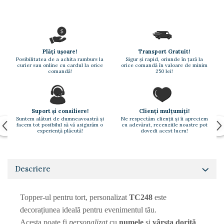
Paste
Alte evenimente
Ilustratii
Nunta
Plăți ușoare!
Transport Gratuit!
Posibilitatea de a achita ramburs la
Sigur și rapid, oriunde în țară la
Domnisoara / Domnisor
curier sau online cu cardul la orice
orice comandă în valoare de minim
comandă!
250 lei!
Sporturi
Personaje
Porumbei
Suport și consiliere!
Clienți mulțumiți!
Diverse
Suntem alături de dumneavoastră și
Ne respectăm clienții și îi apreciem
facem tot posibilul să vă asigurăm o
cu adevărat, recenziile noastre pot
Alte limbi
experiență plăcută!
dovedi acest lucru!
Engleza
Maghiara
Descriere
Spaniola
Germana
Italiana
Topper-ul pentru tort, personalizat
TC248
este
Franceza
decorațiunea ideală pentru evenimentul tău.
Slovaca
Acesta poate fi
personalizat
cu
numele
și
vârsta dorită
.