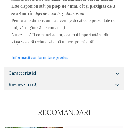
Diverse
Este disponibil atât pe
plop de 4mm
, cât și
plexiglas
de 3
sau 4mm
în
diferite nuanțe și dimensiuni
.
Toppere Flori
Pentru alte dimensiuni sau cerințe decât cele prezentate de
Pachete de toppere
noi, vă rugăm să ne contactați.
Oferte (Cake Toppers)
Nu ezita să îl comanzi acum, cea mai importantă zi din
Oferte (Toppere Flori)
viața voastră trebuie să aibă un tort pe măsură!
Pachete Inedite
Stand Prezentare
Informatii conformitate produs
Oneline (Topper Lateral)
Caracteristici
Review-uri
(0)
RECOMANDARI